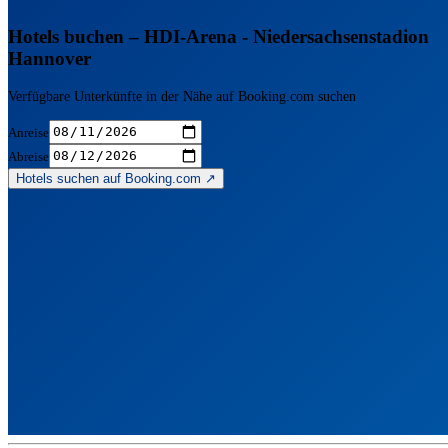
Hotels buchen – HDI-Arena - Niedersachsenstadion
Hannover
Verfügbare Unterkünfte in der Nähe auf Booking.com suchen
Anreise
Abreise
Hotels suchen auf Booking.com ↗