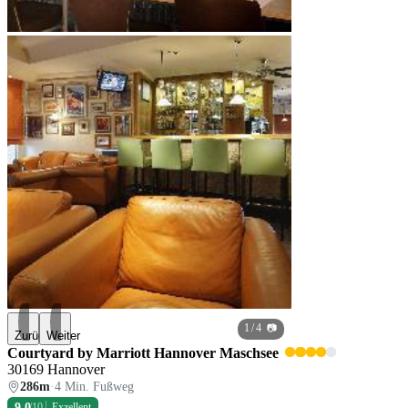
1
/ 4 📷
Zurück
Weiter
Courtyard by Marriott Hannover Maschsee
30169 Hannover
286m
·
4 Min. Fußweg
9,0
/10
Exzellent