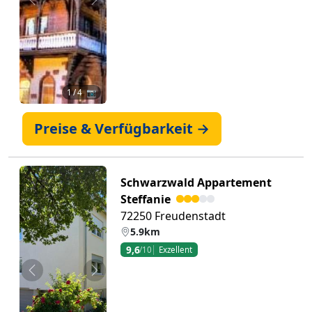
Zurück
Weiter
1
/ 4 📷
Preise & Verfügbarkeit →
Schwarzwald Appartement
Steffanie
72250 Freudenstadt
5.9km
9,6
/10
Exzellent
Zurück
Weiter