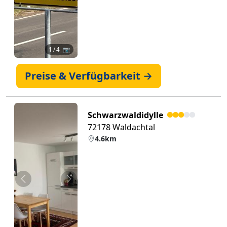
1
/ 4 📷
Preise & Verfügbarkeit →
Schwarzwaldidylle
72178 Waldachtal
4.6km
Zurück
Weiter