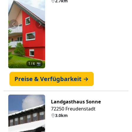
2.7km
Zurück
Weiter
1
/ 4 📷
Preise & Verfügbarkeit →
Landgasthaus Sonne
72250 Freudenstadt
3.0km