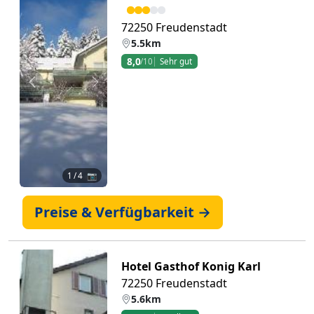
72250 Freudenstadt
5.5km
8,0
/10
Sehr gut
Zurück
Weiter
1
/ 4 📷
Preise & Verfügbarkeit →
Hotel Gasthof Konig Karl
72250 Freudenstadt
5.6km