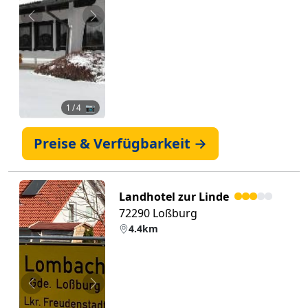
Zurück
Weiter
1
/ 4 📷
Preise & Verfügbarkeit →
Landhotel zur Linde
72290 Loßburg
4.4km
Zurück
Weiter