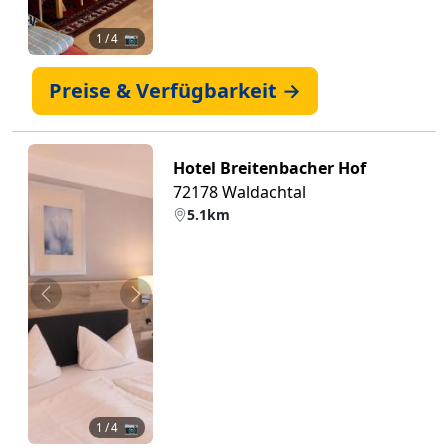
1
/ 4 📷
Preise & Verfügbarkeit →
Hotel Breitenbacher Hof
72178 Waldachtal
5.1km
Zurück
Weiter
1
/ 4 📷