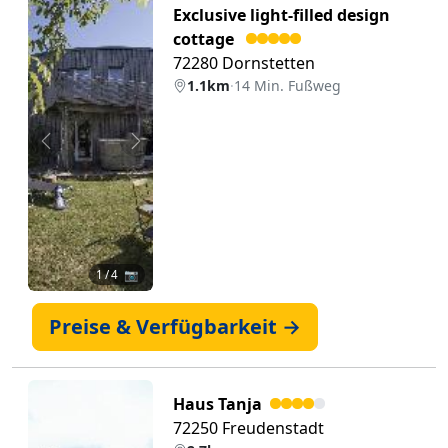
Exclusive light-filled design
cottage
72280 Dornstetten
1.1km
·
14 Min. Fußweg
Zurück
Weiter
1
/ 4 📷
Preise & Verfügbarkeit →
Haus Tanja
72250 Freudenstadt