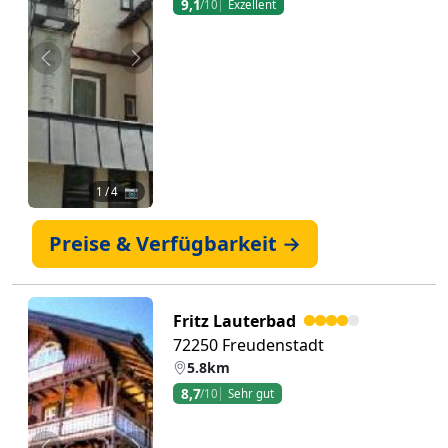
9,1
/10
Exzellent
Zurück
Weiter
1
/ 4 📷
Preise & Verfügbarkeit →
Fritz Lauterbad
72250 Freudenstadt
5.8km
8,7
/10
Sehr gut