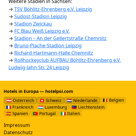
Weitere Stadien in Sachsen:
→
TSV Böhlitz-Ehrenberg e.V. Leipzig
→
Südost-Stadion Leipzig
→
Stadion Zwickau
→
FC Blau Weiß Leipzig e.V.
→
Stadion – An der Gellertstraße Chemnitz
→
Bruno-Plache-Stadion Leipzig
→
Richard-Hartmann-Halle Chemnitz
→
Rollhockeyclub AUFBAU Böhlitz-Ehrenberg e.V.
Ludwig-Jahn-Str. 24 Leipzig
Hotels in Europa — hotelpoi.com
🇧🇪 Belgien
🇦🇹 Österreich
🇨🇭 Schweiz
🇳🇱 Niederlande
🇫🇷 Frankreich
🇱🇺 Luxemburg
🇱🇮 Liechtenstein
🇪🇸 Spanien
🇵🇹 Portugal
🇮🇹 Italien
Impressum
Datenschutz