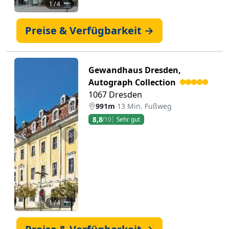
1
/ 4 📷
Preise & Verfügbarkeit →
Gewandhaus Dresden,
Autograph Collection
1067 Dresden
991m
·
13 Min. Fußweg
8,8
/10
Sehr gut
Zurück
Weiter
1
/ 4 📷