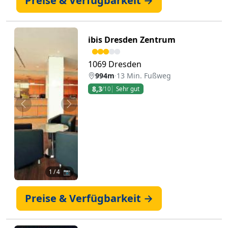
Preise & Verfügbarkeit →
ibis Dresden Zentrum
1069 Dresden
994m
·
13 Min. Fußweg
8,3
/10
Sehr gut
Zurück
Weiter
1
/ 4 📷
Preise & Verfügbarkeit →