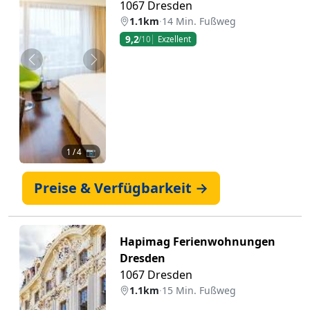
1067 Dresden
1.1km
·
14 Min. Fußweg
9,2
/10
Exzellent
Zurück
Weiter
1
/ 4 📷
Preise & Verfügbarkeit →
Hapimag Ferienwohnungen
Dresden
1067 Dresden
1.1km
·
15 Min. Fußweg