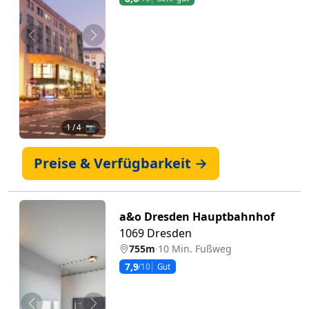
Zurück
Weiter
1
/ 4 📷
Preise & Verfügbarkeit →
a&o Dresden Hauptbahnhof
1069 Dresden
755m
·
10 Min. Fußweg
7,9
/10
Gut