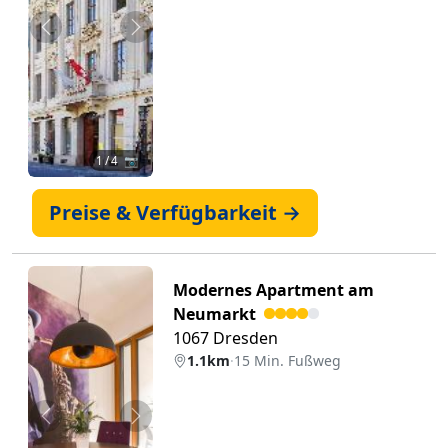
Zurück
Weiter
1
/ 4 📷
Preise & Verfügbarkeit →
Modernes Apartment am
Neumarkt
1067 Dresden
1.1km
·
15 Min. Fußweg
Zurück
Weiter