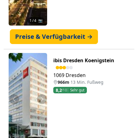
1
/ 4 📷
Preise & Verfügbarkeit →
ibis Dresden Koenigstein
1069 Dresden
966m
·
13 Min. Fußweg
8,2
/10
Sehr gut
Zurück
Weiter