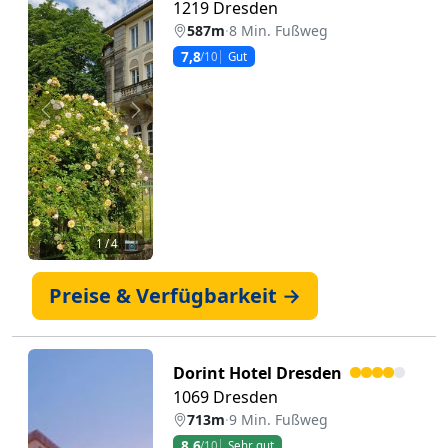
1219 Dresden
587m
·
8 Min. Fußweg
7,8
/10
Gut
Zurück
Weiter
1
/ 4 📷
Preise & Verfügbarkeit →
Dorint Hotel Dresden
1069 Dresden
713m
·
9 Min. Fußweg
8,6
/10
Sehr gut