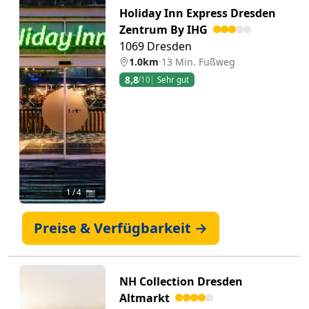
Holiday Inn Express Dresden
Zentrum By IHG
1069 Dresden
1.0km
·
13 Min. Fußweg
8,8
/10
Sehr gut
Zurück
Weiter
1
/ 4 📷
Preise & Verfügbarkeit →
NH Collection Dresden
Altmarkt