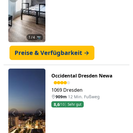
Zurück
Weiter
1
/ 4 📷
Preise & Verfügbarkeit →
Occidental Dresden Newa
1069 Dresden
909m
·
12 Min. Fußweg
8,6
/10
Sehr gut
Zurück
Weiter