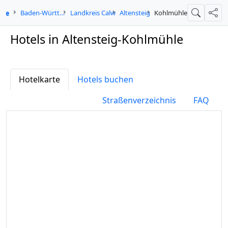
.de
Baden-Württemberg
Landkreis Calw
Altensteig
Kohlmühle
Suche
Teil
Hotels in Altensteig-Kohlmühle
Hotelkarte
Hotels buchen
Straßenverzeichnis
FAQ