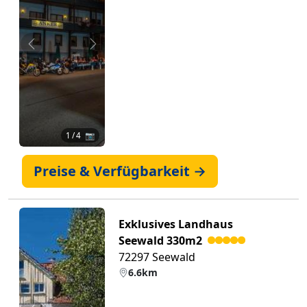
Zurück
Weiter
1
/ 4 📷
Preise & Verfügbarkeit →
Exklusives Landhaus
Seewald 330m2
72297 Seewald
6.6km