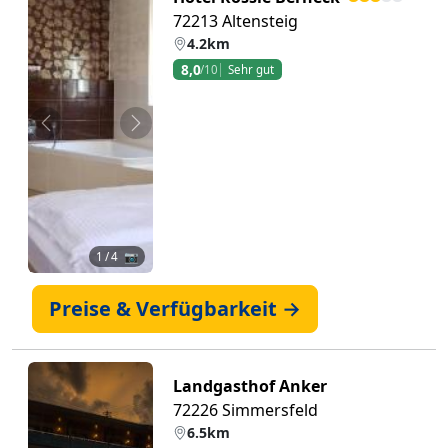
72213 Altensteig
4.2km
8,0
/10
Sehr gut
Zurück
Weiter
1
/ 4 📷
Preise & Verfügbarkeit →
Landgasthof Anker
72226 Simmersfeld
6.5km