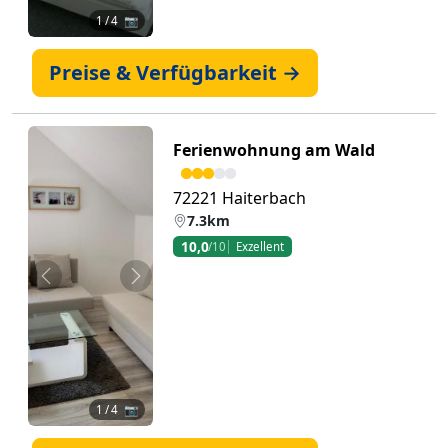
1
/ 4 📷
Preise & Verfügbarkeit →
Ferienwohnung am Wald
72221 Haiterbach
7.3km
10,0
/10
Exzellent
Zurück
Weiter
1
/ 4 📷