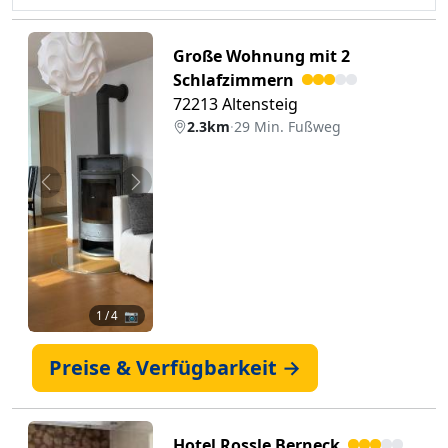
Große Wohnung mit 2
Schlafzimmern
72213 Altensteig
2.3km
·
29 Min. Fußweg
Zurück
Weiter
1
/ 4 📷
Preise & Verfügbarkeit →
Hotel Rossle Berneck