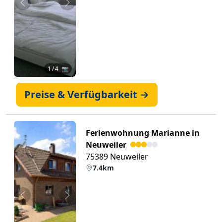
Zurück
Weiter
1
/ 4 📷
Preise & Verfügbarkeit →
Ferienwohnung Marianne in
Neuweiler
75389 Neuweiler
7.4km
Zurück
Weiter