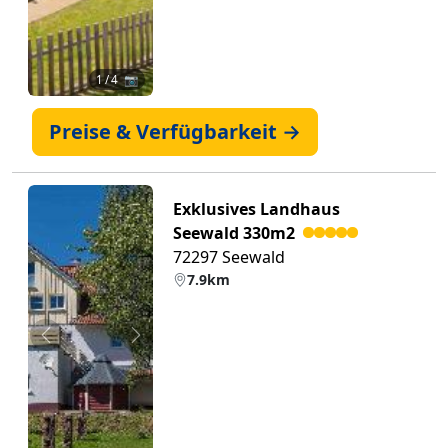
1
/ 4 📷
Preise & Verfügbarkeit →
Exklusives Landhaus
Seewald 330m2
72297 Seewald
7.9km
Zurück
Weiter