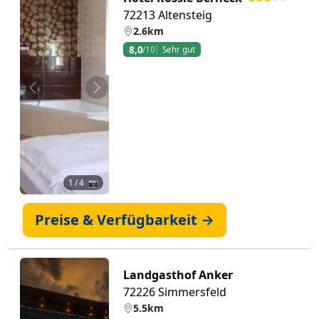
72213 Altensteig
2.6km
8,0
/10
Sehr gut
Zurück
Weiter
1
/ 4 📷
Preise & Verfügbarkeit →
Landgasthof Anker
72226 Simmersfeld
5.5km