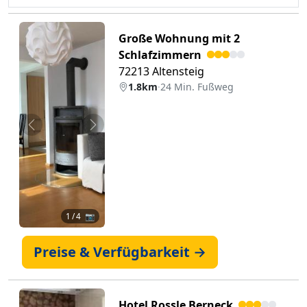
Große Wohnung mit 2
Schlafzimmern
72213 Altensteig
1.8km
·
24 Min. Fußweg
Zurück
Weiter
1
/ 4 📷
Preise & Verfügbarkeit →
Hotel Rossle Berneck