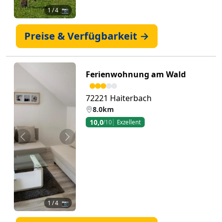
1
/ 4 📷
Preise & Verfügbarkeit →
Ferienwohnung am Wald
72221 Haiterbach
8.0km
10,0
/10
Exzellent
Zurück
Weiter
1
/ 4 📷