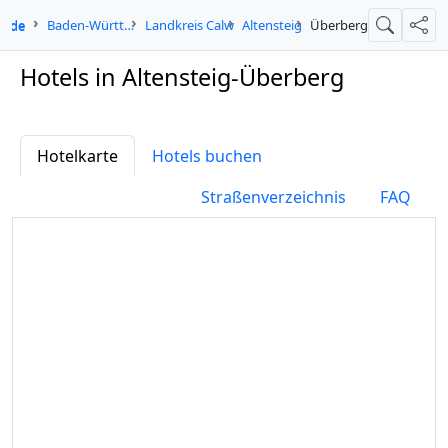
in.de
Baden-Württemberg
Landkreis Calw
Altensteig
Überberg
Suche
Teil
Hotels in Altensteig-Überberg
Hotelkarte
Hotels buchen
Straßenverzeichnis
FAQ