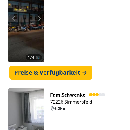
Zurück
Weiter
1
/ 4 📷
Preise & Verfügbarkeit →
Fam.Schwenkel
72226 Simmersfeld
6.2km