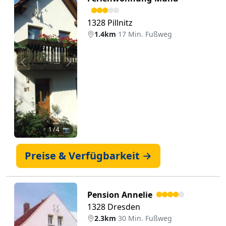
1328 Pillnitz
1.4km
·
17 Min. Fußweg
Zurück
Weiter
1
/ 4 📷
Preise & Verfügbarkeit →
Pension Annelie
1328 Dresden
2.3km
·
30 Min. Fußweg