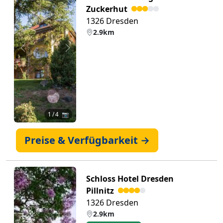
Zuckerhut
1326 Dresden
2.9km
Zurück
Weiter
1
/ 4 📷
Preise & Verfügbarkeit →
Schloss Hotel Dresden
Pillnitz
1326 Dresden
2.9km