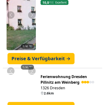
10,0
/10
Exzellent
Zurück
Weiter
1
/ 4 📷
Preise & Verfügbarkeit →
1
/ 4 📷
Zurück
Weiter
Ferienwohnung Dresden
Pillnitz am Weinberg
1326 Dresden
2.6km