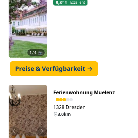
9,3
/10
Exzellent
Zurück
Weiter
1
/ 4 📷
Preise & Verfügbarkeit →
Ferienwohnung Muelenz
1328 Dresden
3.0km
Zurück
Weiter