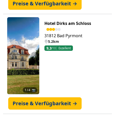
Preise & Verfügbarkeit →
Hotel Dirks am Schloss
31812 Bad Pyrmont
5.2km
9,3
/10
Exzellent
Zurück
Weiter
1
/ 4 📷
Preise & Verfügbarkeit →