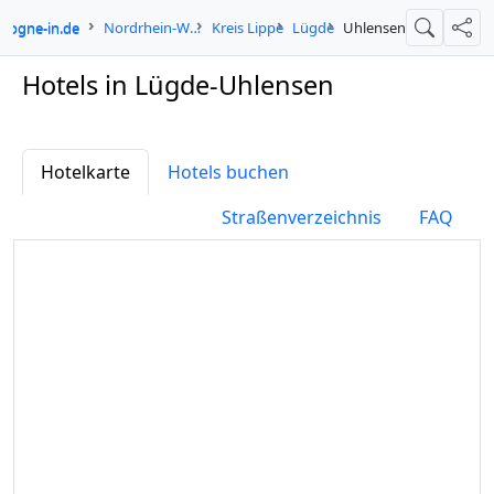
ologne-in.de
Nordrhein-Westfalen
Kreis Lippe
Lügde
Uhlensen
Suche
Teil
Hotels in Lügde-Uhlensen
Hotelkarte
Hotels buchen
Straßenverzeichnis
FAQ