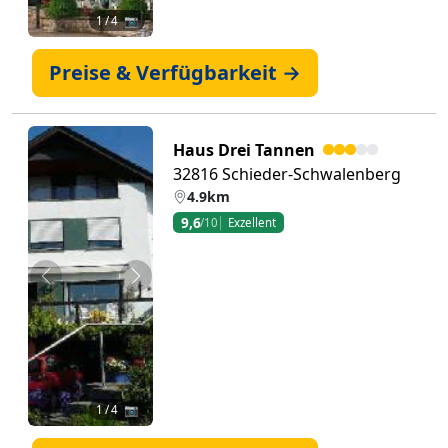
1
/ 4 📷
Preise & Verfügbarkeit →
Haus Drei Tannen
32816 Schieder-Schwalenberg
4.9km
9,6
/10
Exzellent
Zurück
Weiter
1
/ 4 📷