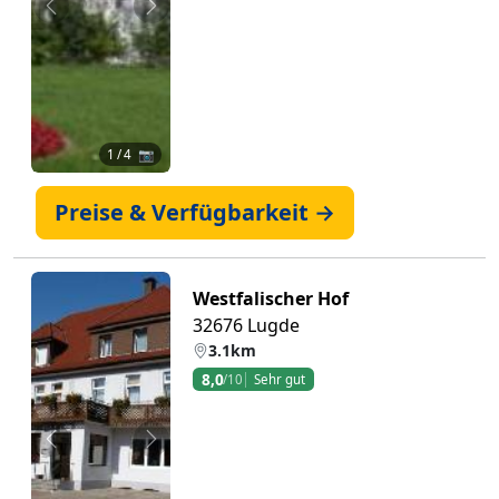
Zurück
Weiter
1
/ 4 📷
Preise & Verfügbarkeit →
Westfalischer Hof
32676 Lugde
3.1km
8,0
/10
Sehr gut
Zurück
Weiter