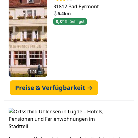
31812 Bad Pyrmont
5.4km
8,8
/10
Sehr gut
Zurück
Weiter
1
/ 4 📷
Preise & Verfügbarkeit →