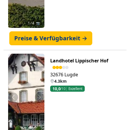
1
/ 4 📷
Preise & Verfügbarkeit →
Landhotel Lippischer Hof
32676 Lugde
4.3km
10,0
/10
Exzellent
Zurück
Weiter