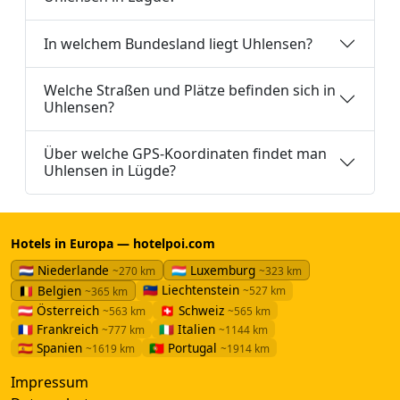
In welchem Bundesland liegt Uhlensen?
Welche Straßen und Plätze befinden sich in
Uhlensen?
Über welche GPS-Koordinaten findet man
Uhlensen in Lügde?
Hotels in Europa — hotelpoi.com
🇳🇱 Niederlande
🇱🇺 Luxemburg
~270 km
~323 km
🇱🇮 Liechtenstein
🇧🇪 Belgien
~527 km
~365 km
🇦🇹 Österreich
🇨🇭 Schweiz
~563 km
~565 km
🇫🇷 Frankreich
🇮🇹 Italien
~777 km
~1144 km
🇪🇸 Spanien
🇵🇹 Portugal
~1619 km
~1914 km
Impressum