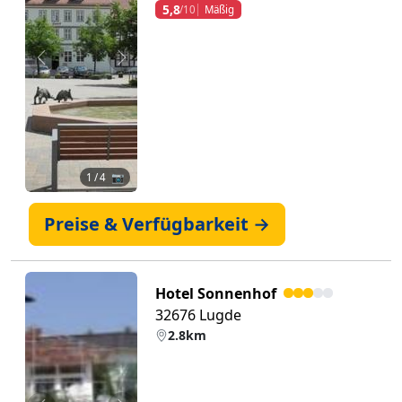
5,8
/10
Mäßig
Zurück
Weiter
1
/ 4 📷
Preise & Verfügbarkeit →
Hotel Sonnenhof
32676 Lugde
2.8km