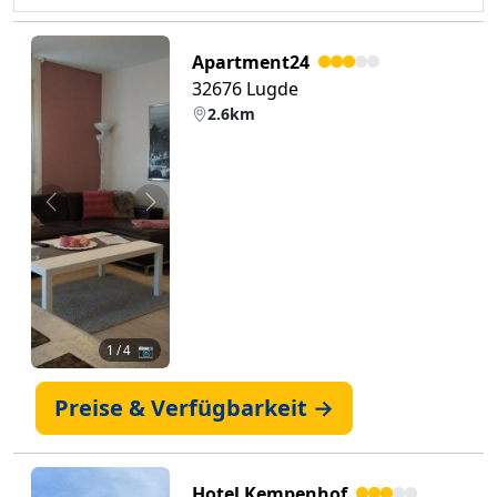
Apartment24
32676 Lugde
2.6km
Zurück
Weiter
1
/ 4 📷
Preise & Verfügbarkeit →
Hotel Kempenhof