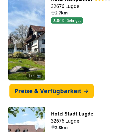
32676 Lugde
2.7km
8,8
/10
Sehr gut
Zurück
Weiter
1
/ 4 📷
Preise & Verfügbarkeit →
Hotel Stadt Lugde
32676 Lugde
2.8km