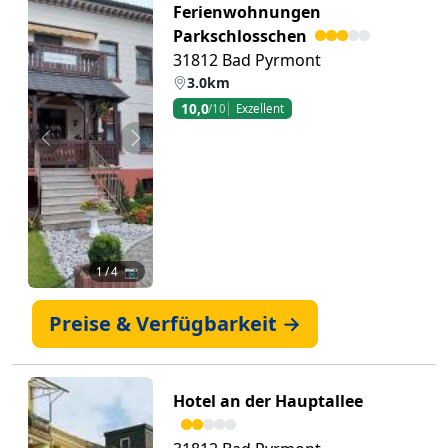
Ferienwohnungen
Parkschlosschen
31812 Bad Pyrmont
3.0km
10,0
/10
Exzellent
Zurück
Weiter
1
/ 4 📷
Preise & Verfügbarkeit →
Hotel an der Hauptallee