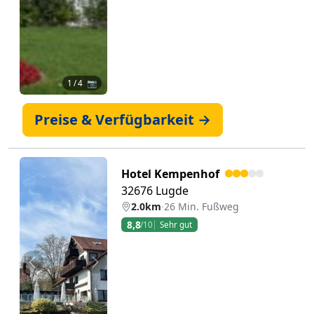
1
/ 4 📷
Preise & Verfügbarkeit →
Hotel Kempenhof
32676 Lugde
2.0km
·
26 Min. Fußweg
8,8
/10
Sehr gut
Zurück
Weiter