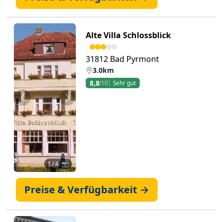
Alte Villa Schlossblick
31812 Bad Pyrmont
3.0km
8,8
/10
Sehr gut
Zurück
Weiter
1
/ 4 📷
Preise & Verfügbarkeit →