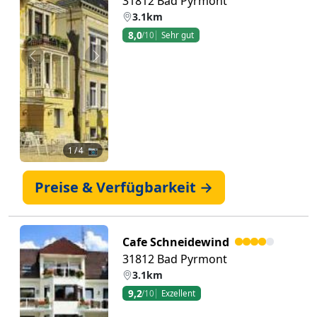
31812 Bad Pyrmont
3.1km
8,0
/10
Sehr gut
Zurück
Weiter
1
/ 4 📷
Preise & Verfügbarkeit →
Cafe Schneidewind
31812 Bad Pyrmont
3.1km
9,2
/10
Exzellent