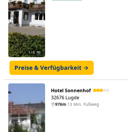
Zurück
Weiter
1
/ 4 📷
Preise & Verfügbarkeit →
Hotel Sonnenhof
32676 Lugde
976m
·
13 Min. Fußweg
Zurück
Weiter