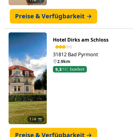
1
/ 4 📷
Preise & Verfügbarkeit →
Hotel Dirks am Schloss
31812 Bad Pyrmont
2.9km
9,3
/10
Exzellent
Zurück
Weiter
1
/ 4 📷
Preise & Verfügbarkeit →