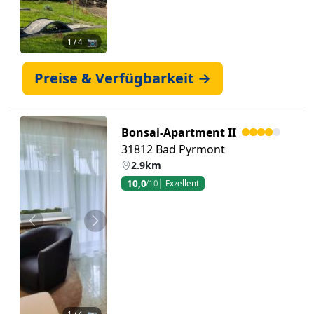
1
/ 4 📷
Preise & Verfügbarkeit →
Bonsai-Apartment II
31812 Bad Pyrmont
2.9km
10,0
/10
Exzellent
Zurück
Weiter