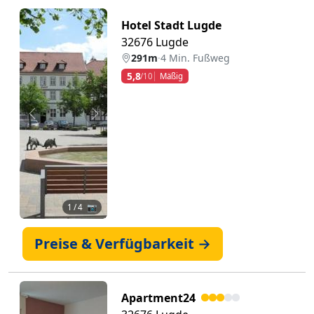
Hotel Stadt Lugde
32676 Lugde
291m
·
4 Min. Fußweg
5,8
/10
Mäßig
Zurück
Weiter
1
/ 4 📷
Preise & Verfügbarkeit →
Apartment24