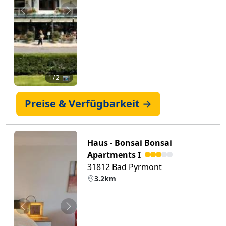
Zurück
Weiter
1
/ 2 📷
Preise & Verfügbarkeit →
Haus - Bonsai Bonsai
Apartments I
31812 Bad Pyrmont
3.2km
Zurück
Weiter