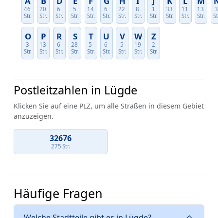
A
B
D
E
F
G
H
I
J
K
L
M
46
20
6
5
14
6
22
8
1
33
11
13
Str.
Str.
Str.
Str.
Str.
Str.
Str.
Str.
Str.
Str.
Str.
Str.
St
O
P
R
S
T
U
V
W
Z
3
13
6
28
5
6
5
19
2
Str.
Str.
Str.
Str.
Str.
Str.
Str.
Str.
Str.
Postleitzahlen in Lügde
Klicken Sie auf eine PLZ, um alle Straßen in diesem Gebiet
anzuzeigen.
32676
275 Str.
Häufige Fragen
Welche Stadtteile gibt es in Lügde?