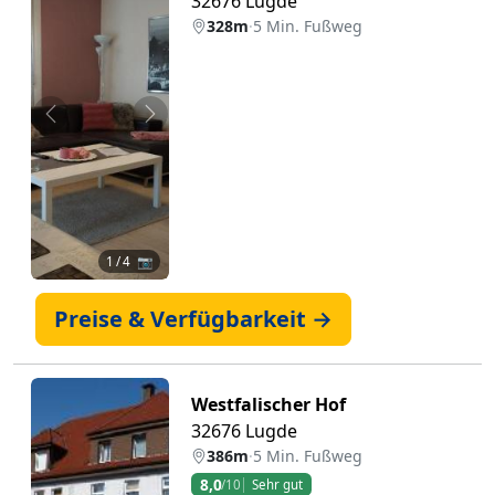
32676 Lugde
328m
·
5 Min. Fußweg
Zurück
Weiter
1
/ 4 📷
Preise & Verfügbarkeit →
Westfalischer Hof
32676 Lugde
386m
·
5 Min. Fußweg
8,0
/10
Sehr gut