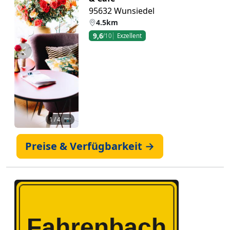
95632 Wunsiedel
4.5km
9,6
/10
Exzellent
Zurück
Weiter
1
/ 4 📷
Preise & Verfügbarkeit →