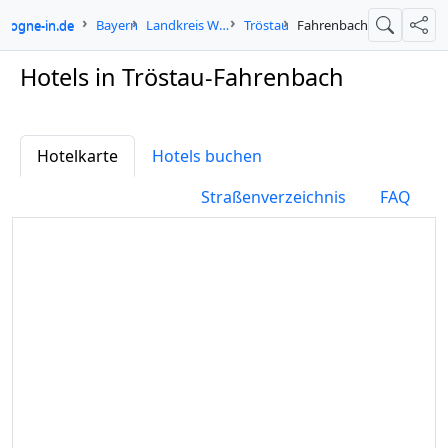
ologne-in.de
Bayern
Landkreis Wunsiedel im Fichtelgebirge
Tröstau
Fahrenbach
Suche
Teil
Hotels in Tröstau-Fahrenbach
Hotelkarte
Hotels buchen
Straßenverzeichnis
FAQ