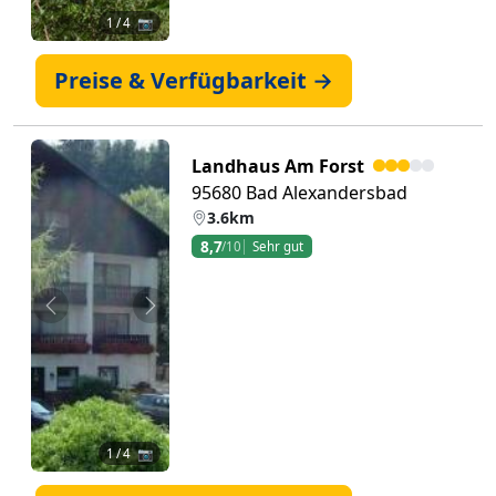
1
/ 4 📷
Preise & Verfügbarkeit →
Landhaus Am Forst
95680 Bad Alexandersbad
3.6km
8,7
/10
Sehr gut
Zurück
Weiter
1
/ 4 📷