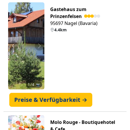
Gastehaus zum
Prinzenfelsen
95697 Nagel (Bavaria)
4.4km
Zurück
Weiter
1
/ 4 📷
Preise & Verfügbarkeit →
Molo Rouge - Boutiquehotel
& Cafe