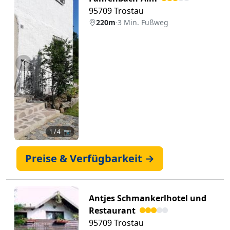
95709 Trostau
220m
·
3 Min. Fußweg
Zurück
Weiter
1
/ 4 📷
Preise & Verfügbarkeit →
Antjes Schmankerlhotel und
Restaurant
95709 Trostau