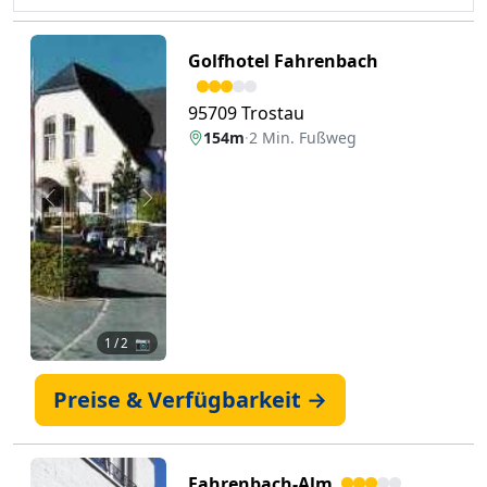
Golfhotel Fahrenbach
95709 Trostau
154m
·
2 Min. Fußweg
Zurück
Weiter
1
/ 2 📷
Preise & Verfügbarkeit →
Fahrenbach-Alm