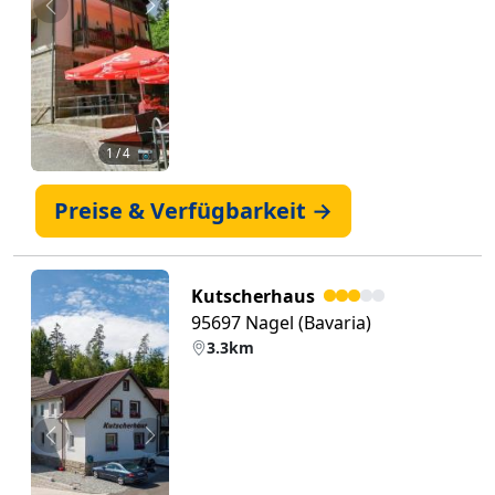
Zurück
Weiter
1
/ 4 📷
Preise & Verfügbarkeit →
Kutscherhaus
95697 Nagel (Bavaria)
3.3km
Zurück
Weiter