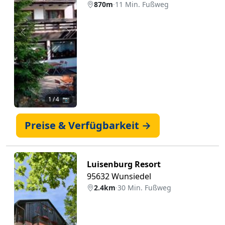
870m
·
11 Min. Fußweg
Zurück
Weiter
1
/ 4 📷
Preise & Verfügbarkeit →
Luisenburg Resort
95632 Wunsiedel
2.4km
·
30 Min. Fußweg