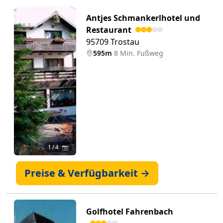
Antjes Schmankerlhotel und
Restaurant
95709 Trostau
595m
·
8 Min. Fußweg
Zurück
Weiter
1
/ 4 📷
Preise & Verfügbarkeit →
Golfhotel Fahrenbach