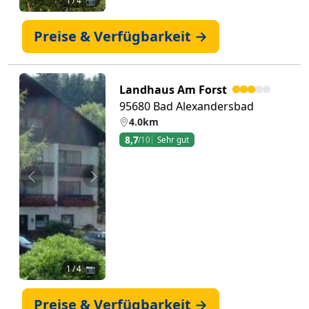
1
/ 4 📷
Preise & Verfügbarkeit →
Landhaus Am Forst
95680 Bad Alexandersbad
4.0km
8,7
/10
Sehr gut
Zurück
Weiter
1
/ 4 📷
Preise & Verfügbarkeit →