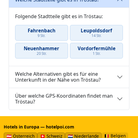
Folgende Stadtteile gibt es in Tröstau:
Fahrenbach
Leupoldsdorf
9 Str.
14 Str.
Neuenhammer
Vordorfermühle
20 Str.
1 Str.
Welche Alternativen gibt es für eine
Unterkunft in der Nähe von Tröstau?
Über welche GPS-Koordinaten findet man
Tröstau?
Hotels in Europa — hotelpoi.com
🇧🇪 Belgien
🇦🇹 Österreich
🇨🇭 Schweiz
🇳🇱 Niederlande