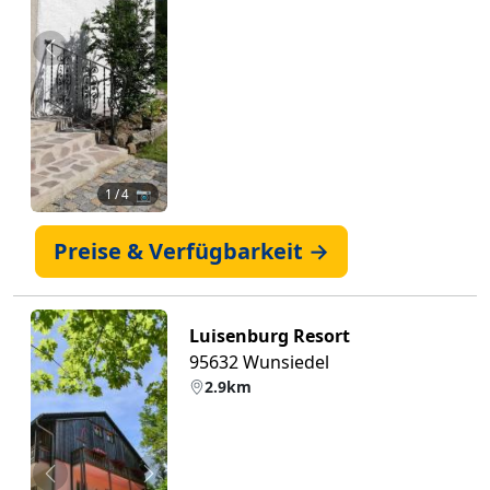
Zurück
Weiter
1
/ 4 📷
Preise & Verfügbarkeit →
Luisenburg Resort
95632 Wunsiedel
2.9km
Zurück
Weiter