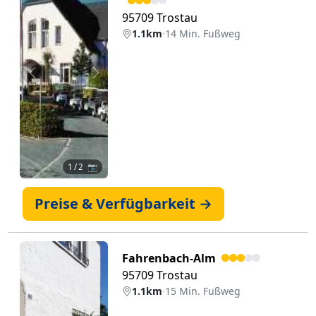
95709 Trostau
1.1km
·
14 Min. Fußweg
Zurück
Weiter
1
/ 2 📷
Preise & Verfügbarkeit →
Fahrenbach-Alm
95709 Trostau
1.1km
·
15 Min. Fußweg