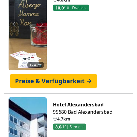
10,0
/10
Exzellent
Zurück
Weiter
1
/ 4 📷
Preise & Verfügbarkeit →
Hotel Alexandersbad
95680 Bad Alexandersbad
4.7km
8,0
/10
Sehr gut