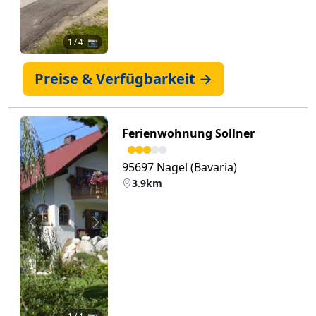
1
/ 4 📷
Preise & Verfügbarkeit →
Ferienwohnung Sollner
95697 Nagel (Bavaria)
3.9km
Zurück
Weiter