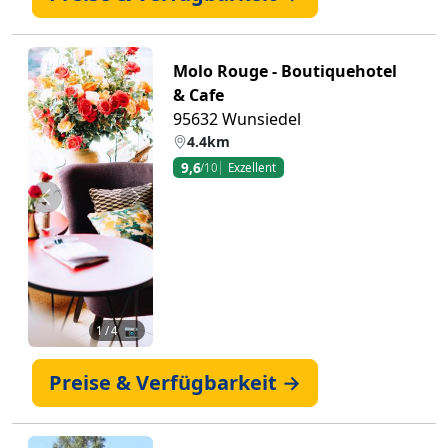
Molo Rouge - Boutiquehotel
& Cafe
95632 Wunsiedel
4.4km
9,6
/10
Exzellent
Zurück
Weiter
1
/ 4 📷
Preise & Verfügbarkeit →