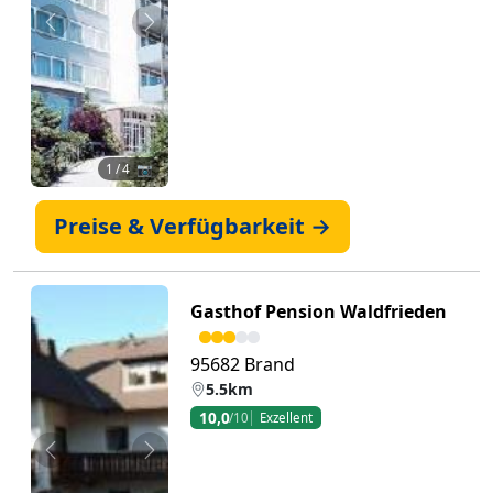
Zurück
Weiter
1
/ 4 📷
Preise & Verfügbarkeit →
Gasthof Pension Waldfrieden
95682 Brand
5.5km
10,0
/10
Exzellent
Zurück
Weiter