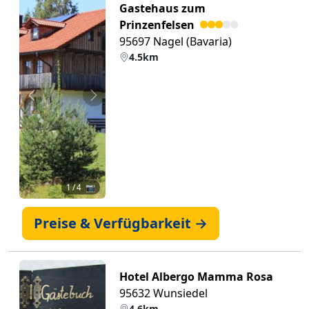
Gastehaus zum
Prinzenfelsen
95697 Nagel (Bavaria)
4.5km
Zurück
Weiter
1
/ 4 📷
Preise & Verfügbarkeit →
Hotel Albergo Mamma Rosa
95632 Wunsiedel
4.6km