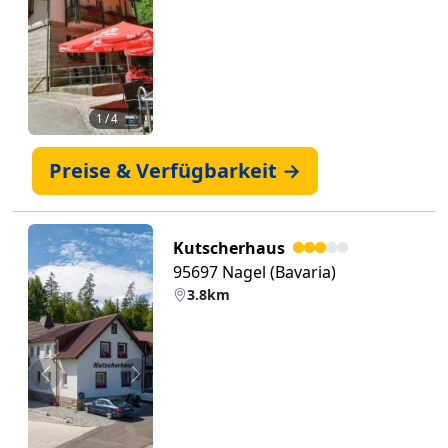
1
/ 4 📷
Preise & Verfügbarkeit →
Kutscherhaus
95697 Nagel (Bavaria)
3.8km
Zurück
Weiter