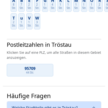
A
B
E
F
G
H
K
L
M
N
O
R
8
7
2
2
1
4
1
1
1
1
1
2
Str.
Str.
Str.
Str.
Str.
Str.
Str.
Str.
Str.
Str.
Str.
Str.
St
T
u
V
W
2
1
1
3
Str.
Str.
Str.
Str.
Postleitzahlen in Tröstau
Klicken Sie auf eine PLZ, um alle Straßen in diesem Gebiet
anzuzeigen.
95709
44 Str.
Häufige Fragen
Welche Stadtteile gibt es in Tröstau?