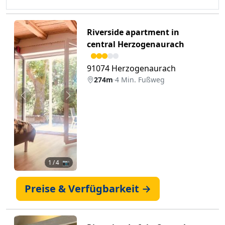
Riverside apartment in
central Herzogenaurach
91074 Herzogenaurach
274m
·
4 Min. Fußweg
Zurück
Weiter
1
/ 4 📷
Preise & Verfügbarkeit →