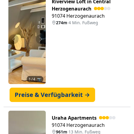
Riverview Loft in Central
Herzogenaurach
91074 Herzogenaurach
274m
·
4 Min. Fußweg
Zurück
Weiter
1
/ 4 📷
Preise & Verfügbarkeit →
Uraha Apartments
91074 Herzogenaurach
961m
·
13 Min. Fußweg