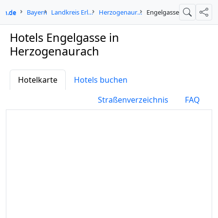
-in.de
Bayern
Landkreis Erlangen-Höchstadt
Herzogenaurach
Engelgasse
Suche
Teil
Hotels Engelgasse in
Herzogenaurach
Hotelkarte
Hotels buchen
Straßenverzeichnis
FAQ