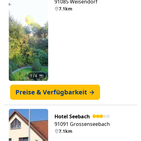
91085 Weisendorf
7.1km
Zurück
Weiter
1
/ 4 📷
Preise & Verfügbarkeit →
Hotel Seebach
91091 Grossenseebach
7.1km