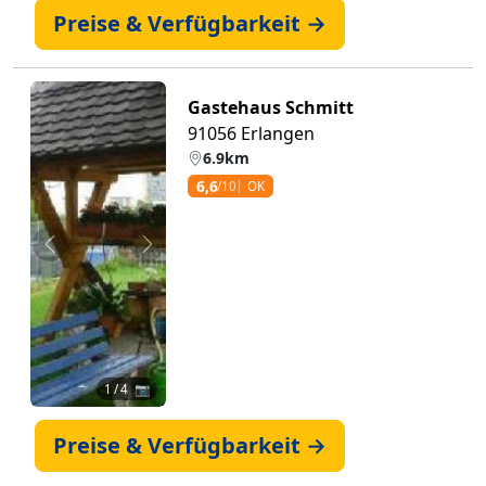
Preise & Verfügbarkeit →
Gastehaus Schmitt
91056 Erlangen
6.9km
6,6
/10
OK
Zurück
Weiter
1
/ 4 📷
Preise & Verfügbarkeit →