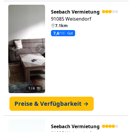
Seebach Vermietung
91085 Weisendorf
7.1km
7,6
/10
Gut
Zurück
Weiter
1
/ 4 📷
Preise & Verfügbarkeit →
Seebach Vermietung