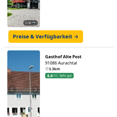
1
/ 4 📷
Preise & Verfügbarkeit →
Gasthof Alte Post
91086 Aurachtal
3.3km
8,4
/10
Sehr gut
Zurück
Weiter