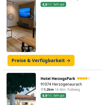
8,8
/10
Sehr gut
Zurück
Weiter
1
/ 4 📷
Preise & Verfügbarkeit →
Hotel HerzogsPark
91074 Herzogenaurach
1.2km
·
16 Min. Fußweg
8,9
/10
Sehr gut