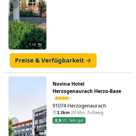
Zurück
Weiter
1
/ 4 📷
Preise & Verfügbarkeit →
Novina Hotel
Herzogenaurach Herzo-Base
91074 Herzogenaurach
2.3km
·
29 Min. Fußweg
8,9
/10
Sehr gut
Zurück
Weiter