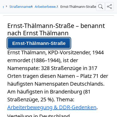
.de
Straßennamen
Arbeiterbewegung & DDR-Gedenken
Ernst-Thälmann-Straße
Suche
Teil
Ernst-Thälmann-Straße – benannt
nach Ernst Thälmann
Ernst-Thälmann-Straße
Ernst Thälmann
, KPD-Vorsitzender, 1944
ermordet (1886–1944), ist der
Namenspate:
328 Straßenzüge in 317
Orten
tragen diesen Namen –
Platz 71
der
häufigsten Namenspaten Deutschlands.
Am häufigsten in Brandenburg (81
Straßenzüge, 25 %). Thema:
Arbeiterbewegung & DDR-Gedenken
.
Verteilung in Deutschland