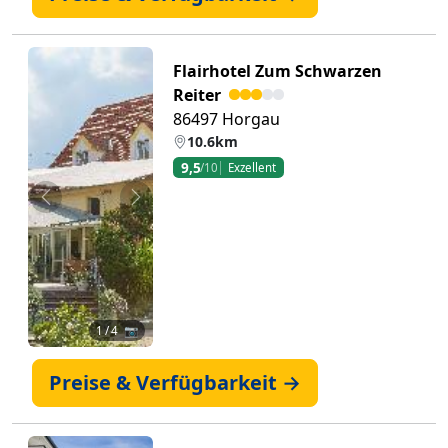
Flairhotel Zum Schwarzen
Reiter
86497 Horgau
10.6km
9,5
/10
Exzellent
Zurück
Weiter
1
/ 4 📷
Preise & Verfügbarkeit →