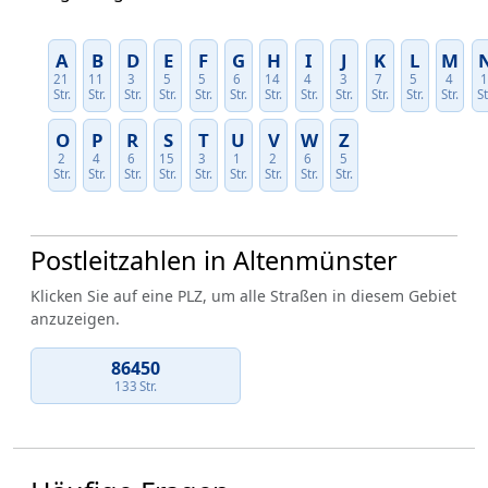
A
B
D
E
F
G
H
I
J
K
L
M
21
11
3
5
5
6
14
4
3
7
5
4
Str.
Str.
Str.
Str.
Str.
Str.
Str.
Str.
Str.
Str.
Str.
Str.
St
O
P
R
S
T
U
V
W
Z
2
4
6
15
3
1
2
6
5
Str.
Str.
Str.
Str.
Str.
Str.
Str.
Str.
Str.
Postleitzahlen in Altenmünster
Klicken Sie auf eine PLZ, um alle Straßen in diesem Gebiet
anzuzeigen.
86450
133 Str.