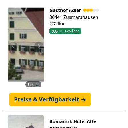
Gasthof Adler
86441 Zusmarshausen
7.1km
9,6
/10
Exzellent
Zurück
Weiter
1
/ 4 📷
Preise & Verfügbarkeit →
Romantik Hotel Alte