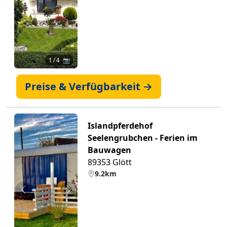
1
/ 4 📷
Preise & Verfügbarkeit →
Islandpferdehof
Seelengrubchen - Ferien im
Bauwagen
89353 Glött
9.2km
Zurück
Weiter