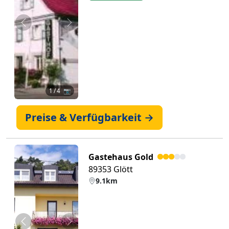
Zurück
Weiter
1
/ 4 📷
Preise & Verfügbarkeit →
Gastehaus Gold
89353 Glött
9.1km
Zurück
Weiter