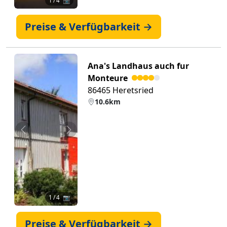
1
/ 4 📷
Preise & Verfügbarkeit →
Ana's Landhaus auch fur
Monteure
86465 Heretsried
10.6km
Zurück
Weiter
1
/ 4 📷
Preise & Verfügbarkeit →