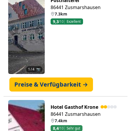
Posthalterei
86441 Zusmarshausen
7.3km
9,3
/10
Exzellent
Zurück
Weiter
1
/ 4 📷
Preise & Verfügbarkeit →
Hotel Gasthof Krone
86441 Zusmarshausen
7.4km
8,4
/10
Sehr gut