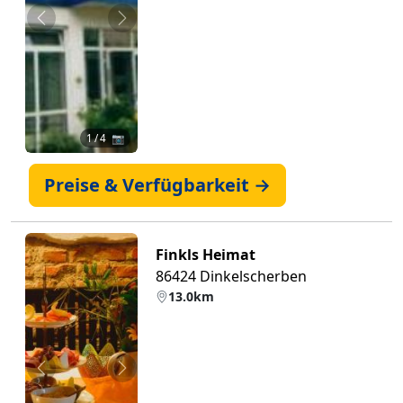
Zurück
Weiter
1
/ 4 📷
Preise & Verfügbarkeit →
Finkls Heimat
86424 Dinkelscherben
13.0km
Zurück
Weiter