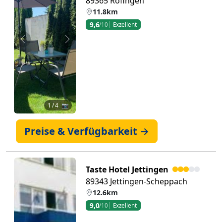
89365 Röfingen
11.8km
9,6
/10
Exzellent
Zurück
Weiter
1
/ 4 📷
Preise & Verfügbarkeit →
Taste Hotel Jettingen
89343 Jettingen-Scheppach
12.6km
9,0
/10
Exzellent