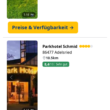
1
/ 4 📷
Preise & Verfügbarkeit →
Parkhotel Schmid
86477 Adelsried
10.5km
8,4
/10
Sehr gut
Zurück
Weiter