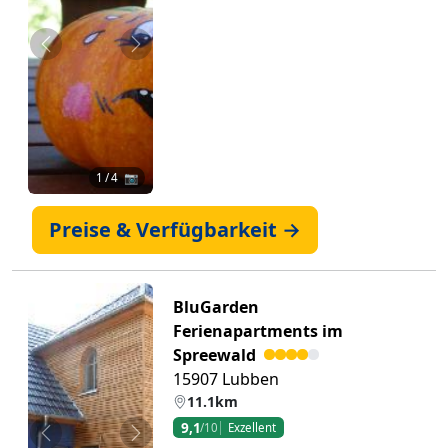
Zurück
Weiter
1
/ 4 📷
Preise & Verfügbarkeit →
BluGarden
Ferienapartments im
Spreewald
15907 Lubben
11.1km
9,1
/10
Exzellent
Zurück
Weiter