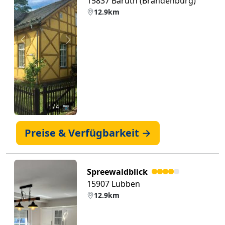
15837 Baruth (Brandenburg)
12.9km
Zurück
Weiter
1
/ 4 📷
Preise & Verfügbarkeit →
Spreewaldblick
15907 Lubben
12.9km