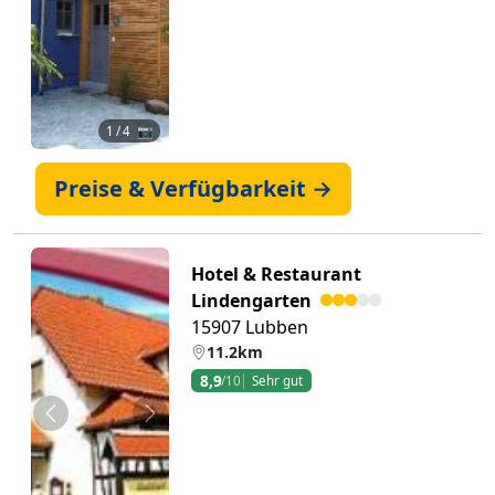
1
/ 4 📷
Preise & Verfügbarkeit →
Hotel & Restaurant
Lindengarten
15907 Lubben
11.2km
8,9
/10
Sehr gut
Zurück
Weiter