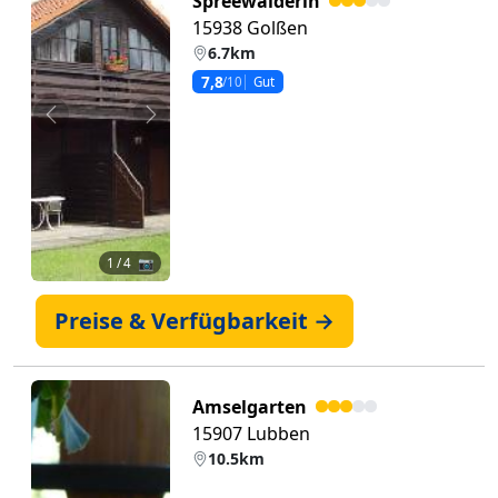
Spreewalderin
15938 Golßen
6.7km
7,8
/10
Gut
Zurück
Weiter
1
/ 4 📷
Preise & Verfügbarkeit →
Amselgarten
15907 Lubben
10.5km