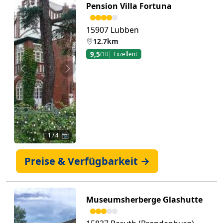
Pension Villa Fortuna
15907 Lubben
12.7km
9,5
/10
Exzellent
Zurück
Weiter
1
/ 4 📷
Preise & Verfügbarkeit →
Museumsherberge Glashutte