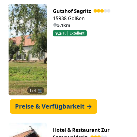
Gutshof Sagritz
15938 Golßen
5.1km
9,3
/10
Exzellent
Zurück
Weiter
1
/ 4 📷
Preise & Verfügbarkeit →
Hotel & Restaurant Zur