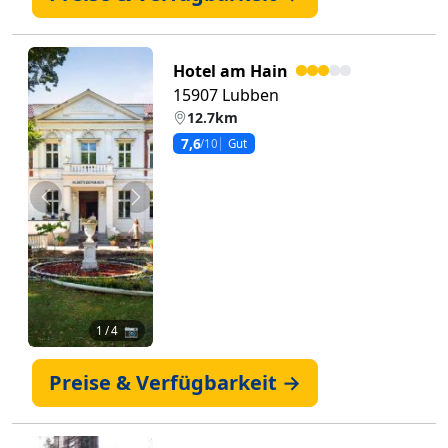
Hotel am Hain
15907 Lubben
12.7km
7,6
/10
Gut
Zurück
Weiter
1
/ 4 📷
Preise & Verfügbarkeit →