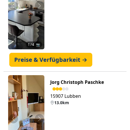
Zurück
Weiter
1
/ 4 📷
Preise & Verfügbarkeit →
Jorg Christoph Paschke
15907 Lubben
13.0km
Zurück
Weiter