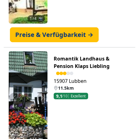
1
/ 4 📷
Preise & Verfügbarkeit →
Romantik Landhaus &
Pension Klaps Liebling
15907 Lubben
11.5km
9,1
/10
Exzellent
Zurück
Weiter