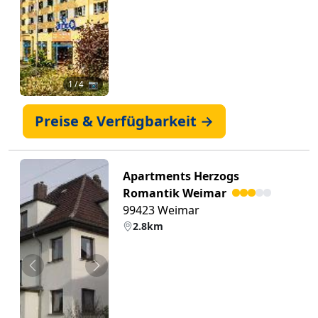
1
/ 4 📷
Preise & Verfügbarkeit →
Apartments Herzogs
Romantik Weimar
99423 Weimar
2.8km
Zurück
Weiter