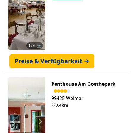
Zurück
Weiter
1
/ 4 📷
Preise & Verfügbarkeit →
Penthouse Am Goethepark
99425 Weimar
3.4km
Zurück
Weiter