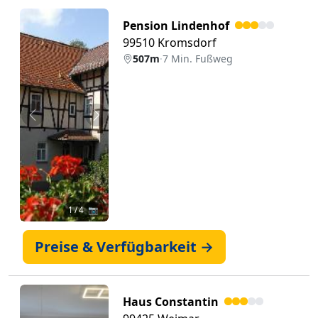
Pension Lindenhof
99510 Kromsdorf
507m
·
7 Min. Fußweg
Zurück
Weiter
1
/ 4 📷
Preise & Verfügbarkeit →
Haus Constantin