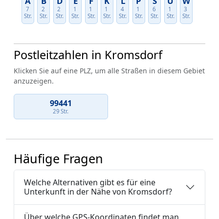
A
B
D
E
F
K
L
P
S
U
W
7
2
2
1
1
1
4
1
6
1
3
Str.
Str.
Str.
Str.
Str.
Str.
Str.
Str.
Str.
Str.
Str.
Postleitzahlen in Kromsdorf
Klicken Sie auf eine PLZ, um alle Straßen in diesem Gebiet
anzuzeigen.
99441
29 Str.
Häufige Fragen
Welche Alternativen gibt es für eine
Unterkunft in der Nähe von Kromsdorf?
Über welche GPS-Koordinaten findet man