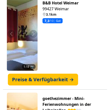
B&B Hotel Weimar
99427 Weimar
3.1km
7,3
/10
Gut
Zurück
Weiter
1
/ 4 📷
Preise & Verfügbarkeit →
goethezimmer - Mini-
Ferienwohnungen in der