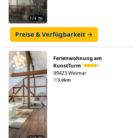
1
/ 4 📷
Preise & Verfügbarkeit →
Ferienwohnung am
KunstTurm
99423 Weimar
3.0km
Zurück
Weiter