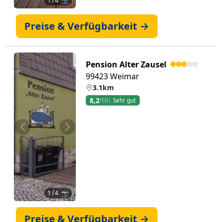
1
/ 4 📷
Preise & Verfügbarkeit →
Pension Alter Zausel
99423 Weimar
3.1km
8,2
/10
Sehr gut
Zurück
Weiter
1
/ 4 📷
Preise & Verfügbarkeit →