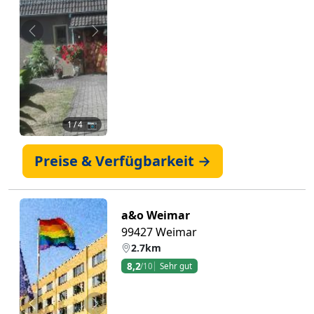
Zurück
Weiter
1
/ 4 📷
Preise & Verfügbarkeit →
a&o Weimar
99427 Weimar
2.7km
8,2
/10
Sehr gut
Zurück
Weiter