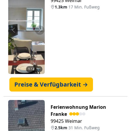
99425 Weimar
1.3km
·
17 Min. Fußweg
Zurück
Weiter
1
/ 4 📷
Preise & Verfügbarkeit →
Ferienwohnung Marion
Franke
99425 Weimar
2.5km
·
31 Min. Fußweg