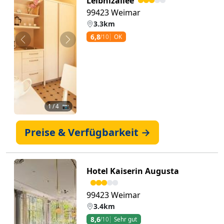
Leibnizallee
99423 Weimar
3.3km
6,8
/10
OK
Zurück
Weiter
1
/ 4 📷
Preise & Verfügbarkeit →
Hotel Kaiserin Augusta
99423 Weimar
3.4km
8,6
/10
Sehr gut