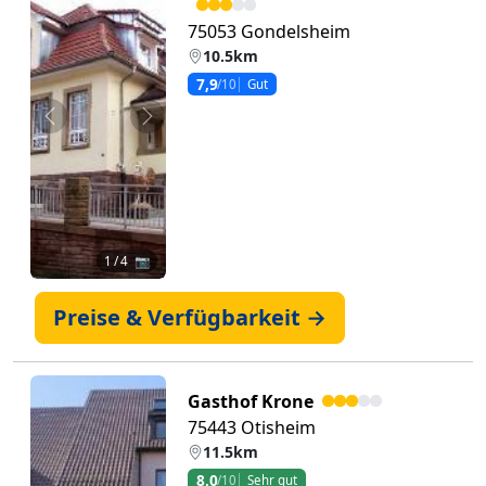
75053 Gondelsheim
10.5km
7,9
/10
Gut
Zurück
Weiter
1
/ 4 📷
Preise & Verfügbarkeit →
Gasthof Krone
75443 Otisheim
11.5km
8,0
/10
Sehr gut