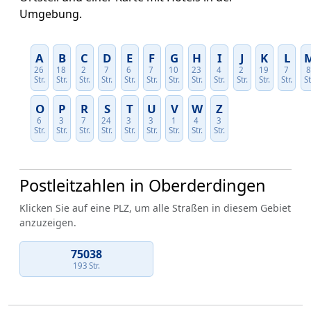
Umgebung.
A
B
C
D
E
F
G
H
I
J
K
L
26
18
2
7
6
7
10
23
4
2
19
7
Str.
Str.
Str.
Str.
Str.
Str.
Str.
Str.
Str.
Str.
Str.
Str.
St
O
P
R
S
T
U
V
W
Z
6
3
7
24
3
3
1
4
3
Str.
Str.
Str.
Str.
Str.
Str.
Str.
Str.
Str.
Postleitzahlen in Oberderdingen
Klicken Sie auf eine PLZ, um alle Straßen in diesem Gebiet
anzuzeigen.
75038
193 Str.