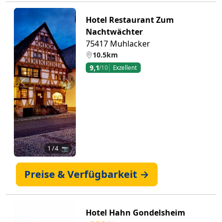
Hotel Restaurant Zum
Nachtwächter
75417 Muhlacker
10.5km
9,1
/10
Exzellent
Zurück
Weiter
1
/ 4 📷
Preise & Verfügbarkeit →
Hotel Hahn Gondelsheim