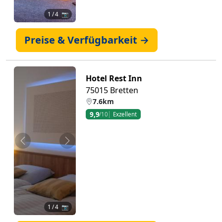
1
/ 4 📷
Preise & Verfügbarkeit →
Hotel Rest Inn
75015 Bretten
7.6km
9,9
/10
Exzellent
Zurück
Weiter
1
/ 4 📷