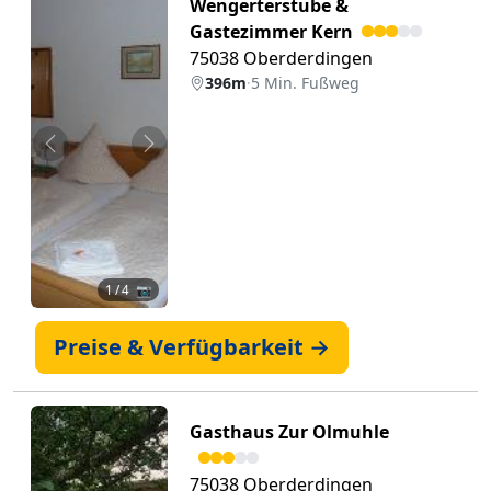
Wengerterstube &
Gastezimmer Kern
75038 Oberderdingen
396m
·
5 Min. Fußweg
Zurück
Weiter
1
/ 4 📷
Preise & Verfügbarkeit →
Gasthaus Zur Olmuhle
75038 Oberderdingen