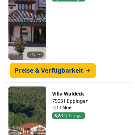
Zurück
Weiter
1
/ 4 📷
Preise & Verfügbarkeit →
Villa Waldeck
75031 Eppingen
11.9km
8,8
/10
Sehr gut
Zurück
Weiter