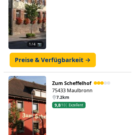
Zurück
Weiter
1
/ 4 📷
Preise & Verfügbarkeit →
Zum Scheffelhof
75433 Maulbronn
7.2km
9,8
/10
Exzellent
Zurück
Weiter