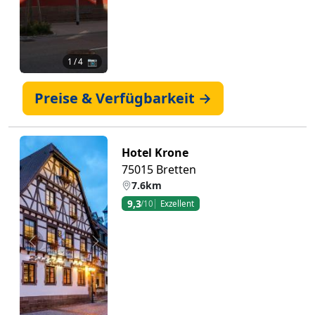
1
/ 4 📷
Preise & Verfügbarkeit →
Hotel Krone
75015 Bretten
7.6km
9,3
/10
Exzellent
Zurück
Weiter