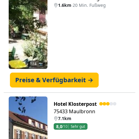
1.6km
·
20 Min. Fußweg
Zurück
Weiter
1
/ 4 📷
Preise & Verfügbarkeit →
Hotel Klosterpost
75433 Maulbronn
7.1km
8,0
/10
Sehr gut