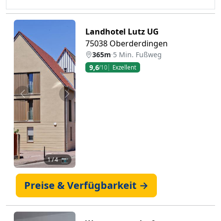
Landhotel Lutz UG
75038 Oberderdingen
365m
·
5 Min. Fußweg
9,6
/10
Exzellent
Zurück
Weiter
1
/ 4 📷
Preise & Verfügbarkeit →