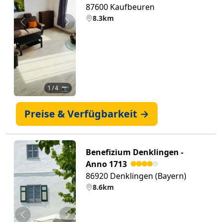
87600 Kaufbeuren
8.3km
Zurück
Weiter
1
/ 4 📷
Preise & Verfügbarkeit →
Benefizium Denklingen -
Anno 1713
86920 Denklingen (Bayern)
8.6km
Zurück
Weiter