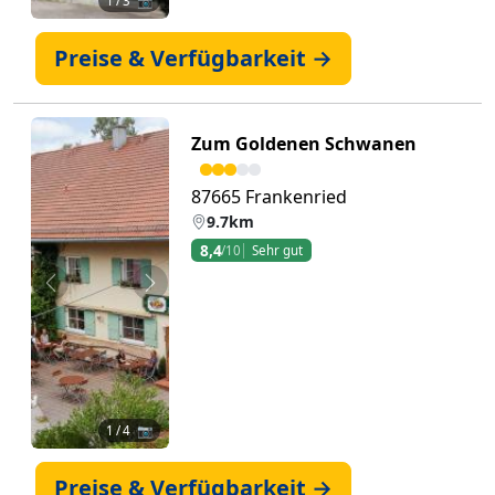
1
/ 3 📷
Preise & Verfügbarkeit →
Zum Goldenen Schwanen
87665 Frankenried
9.7km
8,4
/10
Sehr gut
Zurück
Weiter
1
/ 4 📷
Preise & Verfügbarkeit →