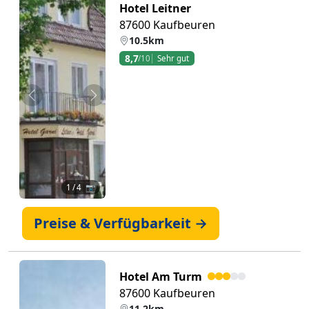
Hotel Leitner
87600 Kaufbeuren
10.5km
8,7
/10
Sehr gut
Zurück
Weiter
1
/ 4 📷
Preise & Verfügbarkeit →
Hotel Am Turm
87600 Kaufbeuren
11.2km