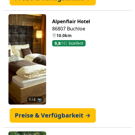
Alpenflair Hotel
86807 Buchloe
10.0km
9,8
/10
Exzellent
Zurück
Weiter
1
/ 4 📷
Preise & Verfügbarkeit →