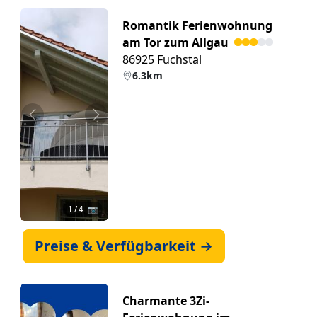
Romantik Ferienwohnung
am Tor zum Allgau
86925 Fuchstal
6.3km
Zurück
Weiter
1
/ 4 📷
Preise & Verfügbarkeit →
Charmante 3Zi-