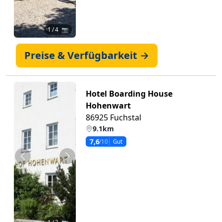
1
/ 4 📷
Preise & Verfügbarkeit →
Hotel Boarding House
Hohenwart
86925 Fuchstal
9.1km
7,6
/10
Gut
Zurück
Weiter