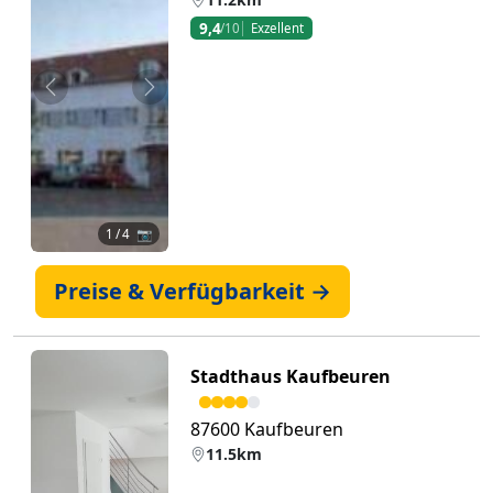
9,4
/10
Exzellent
Zurück
Weiter
1
/ 4 📷
Preise & Verfügbarkeit →
Stadthaus Kaufbeuren
87600 Kaufbeuren
11.5km