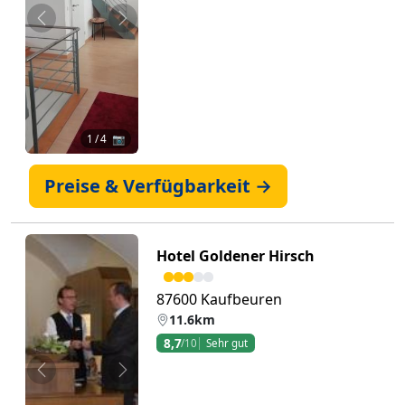
Zurück
Weiter
1
/ 4 📷
Preise & Verfügbarkeit →
Hotel Goldener Hirsch
87600 Kaufbeuren
11.6km
8,7
/10
Sehr gut
Zurück
Weiter