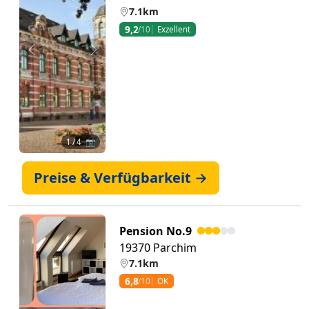
7.1km
9,2
/10
Exzellent
Zurück
Weiter
1
/ 4 📷
Preise & Verfügbarkeit →
Pension No.9
19370 Parchim
7.1km
6,8
/10
OK