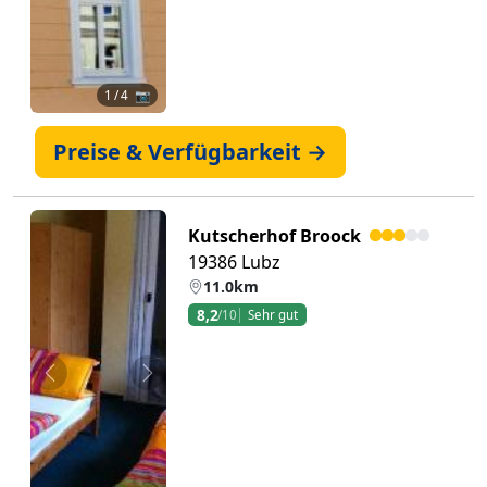
1
/ 4 📷
Preise & Verfügbarkeit →
Kutscherhof Broock
19386 Lubz
11.0km
8,2
/10
Sehr gut
Zurück
Weiter