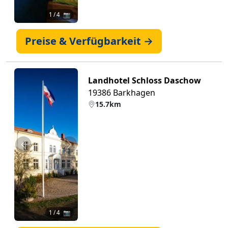
1
/ 4 📷
Preise & Verfügbarkeit →
Landhotel Schloss Daschow
19386 Barkhagen
15.7km
Zurück
Weiter
1
/ 4 📷