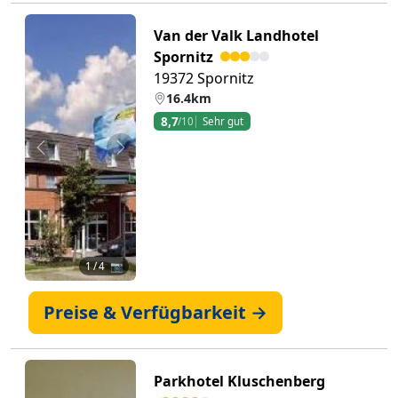
Van der Valk Landhotel
Spornitz
19372 Spornitz
16.4km
8,7
/10
Sehr gut
Zurück
Weiter
1
/ 4 📷
Preise & Verfügbarkeit →
Parkhotel Kluschenberg