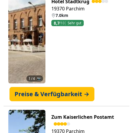
Hotel Stadtkrug
19370 Parchim
7.0km
8,7
/10
Sehr gut
Zurück
Weiter
1
/ 4 📷
Preise & Verfügbarkeit →
Zum Kaiserlichen Postamt
19370 Parchim