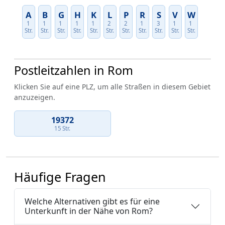
A
B
G
H
K
L
P
R
S
V
W
1
1
1
1
1
2
2
1
3
1
1
Str.
Str.
Str.
Str.
Str.
Str.
Str.
Str.
Str.
Str.
Str.
Postleitzahlen in Rom
Klicken Sie auf eine PLZ, um alle Straßen in diesem Gebiet
anzuzeigen.
19372
15 Str.
Häufige Fragen
Welche Alternativen gibt es für eine
Unterkunft in der Nähe von Rom?