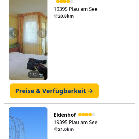
19395 Plau am See
20.8km
Zurück
Weiter
1
/ 4 📷
Preise & Verfügbarkeit →
Eldenhof
19395 Plau am See
21.0km