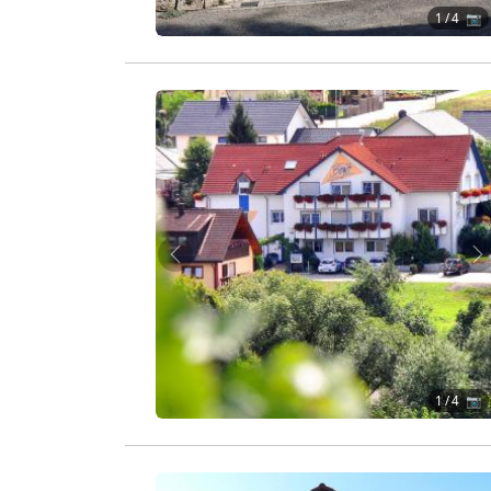
1
/ 4 📷
Zurück
W
1
/ 4 📷