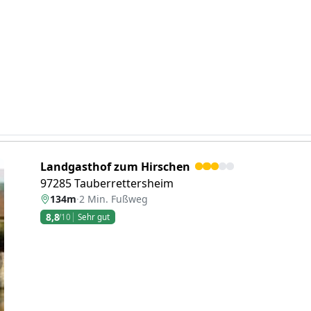
Landgasthof zum Hirschen
97285 Tauberrettersheim
134m
·
2 Min. Fußweg
8,8
/10
Sehr gut
eiter