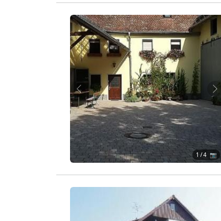
Zurück
W
1
/ 4 📷