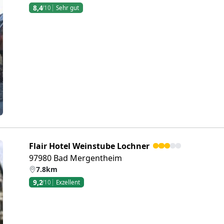
8,4
/10
Sehr gut
eiter
Flair Hotel Weinstube Lochner
97980 Bad Mergentheim
7.8km
9,2
/10
Exzellent
eiter