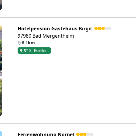
Hotelpension Gastehaus Birgit
97980 Bad Mergentheim
8.1km
9,3
/10
Exzellent
eiter
Ferienwohnung Norpel