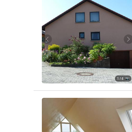
Zurück
W
1
/ 4 📷