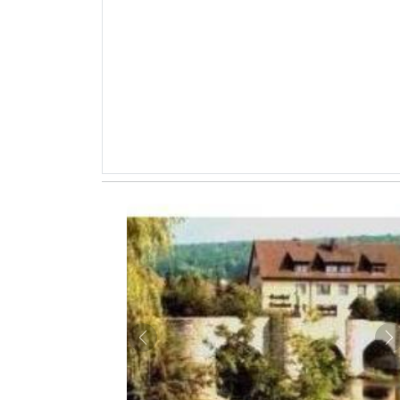
Zurück
W