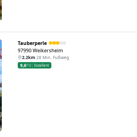
Tauberperle
97990 Weikersheim
2.2km
·
28 Min. Fußweg
9,6
/10
Exzellent
eiter