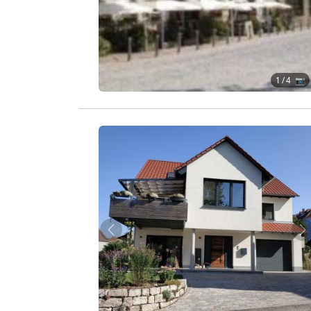
1
/ 4 📷
Zurück
W