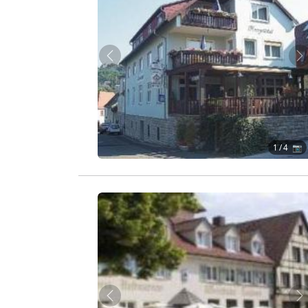
Zurück
W
1
/ 4 📷
Zurück
W