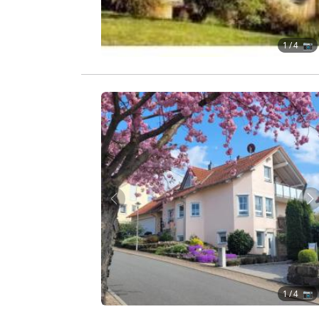
1
/ 4 📷
Zurück
W
1
/ 4 📷