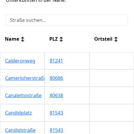
Unterkünften in der Nähe.
Name
↕
PLZ
↕
Ortsteil
↕
Calderonweg
81241
Camerloherstraße
80686
Canalettostraße
80638
Candidplatz
81543
Candidstraße
81543