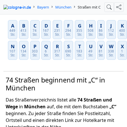
cologne-in.de
Bayern
München
Straßen mit C
Suche
Teil
A
B
C
D
E
F
G
H
I
J
K
449
413
74
167
231
294
355
508
86
112
400
Str.
Str.
Str.
Str.
Str.
Str.
Str.
Str.
Str.
Str.
Str.
N
O
P
Q
R
S
T
U
V
W
X
107
134
303
6
317
690
183
49
81
338
1
Str.
Str.
Str.
Str.
Str.
Str.
Str.
Str.
Str.
Str.
Str.
74 Straßen beginnend mit „C“ in
München
Das Straßenverzeichnis listet alle
74 Straßen und
Wege
in
München
auf, die mit dem Buchstaben
„C“
beginnen. Zu jeder Straße finden Sie Postleitzahl,
Ortsteil und einen direkten Link zur Hotelkarte mit