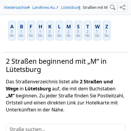
Niedersachsen
Landkreis Aurich
Lütetsburg
Straßen mit M
Suche
Teil
A
B
F
H
K
L
M
S
T
W
Z
5
1
1
1
3
1
2
5
2
1
1
Str.
Str.
Str.
Str.
Str.
Str.
Str.
Str.
Str.
Str.
Str.
2 Straßen beginnend mit „M“ in
Lütetsburg
Das Straßenverzeichnis listet alle
2 Straßen und
Wege
in
Lütetsburg
auf, die mit dem Buchstaben
„M“
beginnen. Zu jeder Straße finden Sie Postleitzahl,
Ortsteil und einen direkten Link zur Hotelkarte mit
Unterkünften in der Nähe.