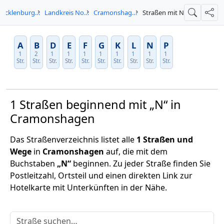
Mecklenburg-Vorpommern
Landkreis Nordwestmecklenburg
Cramonshagen
Straßen mit N
Suche
Teil
A
B
D
E
F
G
K
L
N
P
1
2
1
1
1
1
1
1
1
1
Str.
Str.
Str.
Str.
Str.
Str.
Str.
Str.
Str.
Str.
1 Straßen beginnend mit „N“ in
Cramonshagen
Das Straßenverzeichnis listet alle
1 Straßen und
Wege
in
Cramonshagen
auf, die mit dem
Buchstaben
„N“
beginnen. Zu jeder Straße finden Sie
Postleitzahl, Ortsteil und einen direkten Link zur
Hotelkarte mit Unterkünften in der Nähe.