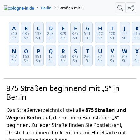
cologne-in.de
Berlin
Straßen mit S
Suche
Teil
A
B
C
D
E
F
G
H
I
J
K
740
685
133
253
329
375
511
612
120
129
56
Str.
Str.
Str.
Str.
Str.
Str.
Str.
Str.
Str.
Str.
Str.
N
O
P
Q
R
S
T
U
V
W
X
207
160
351
17
463
875
266
72
77
508
1
Str.
Str.
Str.
Str.
Str.
Str.
Str.
Str.
Str.
Str.
Str.
875 Straßen beginnend mit „S“ in
Berlin
Das Straßenverzeichnis listet alle
875 Straßen und
Wege
in
Berlin
auf, die mit dem Buchstaben
„S“
beginnen. Zu jeder Straße finden Sie Postleitzahl,
Ortsteil und einen direkten Link zur Hotelkarte mit