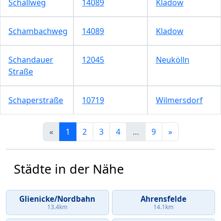
Schallweg
14089
Kladow
Schambachweg
14089
Kladow
Schandauer
12045
Neukölln
Straße
Schaperstraße
10719
Wilmersdorf
«
1
2
3
4
…
9
»
Städte in der Nähe
Glienicke/Nordbahn
Ahrensfelde
13.4km
14.1km