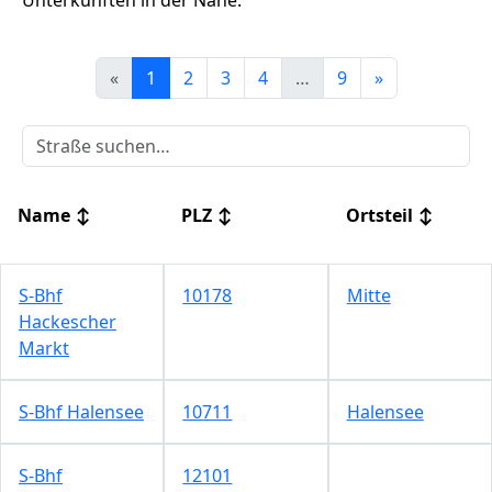
Unterkünften in der Nähe.
«
1
2
3
4
…
9
»
Name
↕
PLZ
↕
Ortsteil
↕
S-Bhf
10178
Mitte
Hackescher
Markt
S-Bhf Halensee
10711
Halensee
S-Bhf
12101