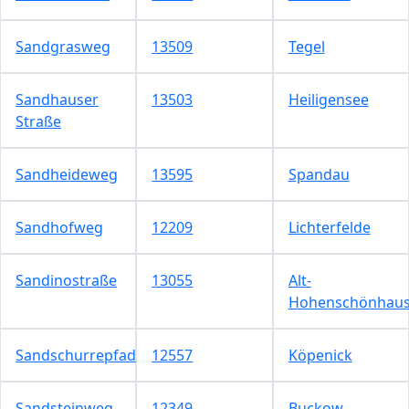
Sandgrasweg
13509
Tegel
Sandhauser
13503
Heiligensee
Straße
Sandheideweg
13595
Spandau
Sandhofweg
12209
Lichterfelde
Sandinostraße
13055
Alt-
Hohenschönhau
Sandschurrepfad
12557
Köpenick
Sandsteinweg
12349
Buckow