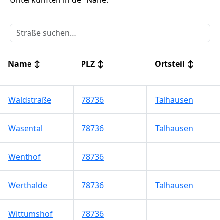
Unterkünften in der Nähe.
Name
↕
PLZ
↕
Ortsteil
↕
Waldstraße
78736
Talhausen
Wasental
78736
Talhausen
Wenthof
78736
Werthalde
78736
Talhausen
Wittumshof
78736