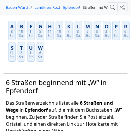
Baden-Württemberg
Landkreis Rottweil
Epfendorf
Straßen mit W
Suche
Teil
A
B
F
G
H
I
K
L
M
N
O
P
R
8
10
1
5
11
10
7
3
2
3
2
1
6
Str.
Str.
Str.
Str.
Str.
Str.
Str.
Str.
Str.
Str.
Str.
Str.
Str.
S
T
U
W
11
2
1
6
Str.
Str.
Str.
Str.
6 Straßen beginnend mit „W“ in
Epfendorf
Das Straßenverzeichnis listet alle
6 Straßen und
Wege
in
Epfendorf
auf, die mit dem Buchstaben
„W“
beginnen. Zu jeder Straße finden Sie Postleitzahl,
Ortsteil und einen direkten Link zur Hotelkarte mit