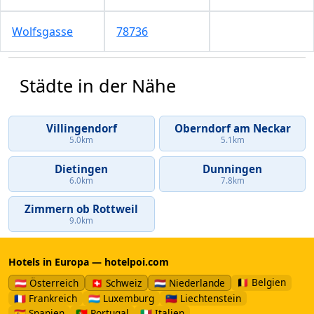
Wolfsgasse
78736
Städte in der Nähe
Villingendorf
Oberndorf am Neckar
5.0km
5.1km
Dietingen
Dunningen
6.0km
7.8km
Zimmern ob Rottweil
9.0km
Hotels in Europa — hotelpoi.com
🇧🇪 Belgien
🇦🇹 Österreich
🇨🇭 Schweiz
🇳🇱 Niederlande
🇫🇷 Frankreich
🇱🇺 Luxemburg
🇱🇮 Liechtenstein
🇪🇸 Spanien
🇵🇹 Portugal
🇮🇹 Italien