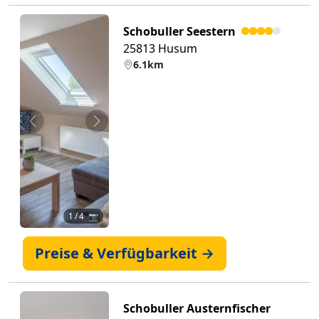
Schobuller Seestern
25813 Husum
6.1km
Zurück
Weiter
1
/ 4 📷
Preise & Verfügbarkeit →
Schobuller Austernfischer