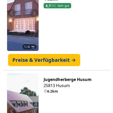
8,7
/10
Sehr gut
Zurück
Weiter
1
/ 4 📷
Preise & Verfügbarkeit →
Jugendherberge Husum
25813 Husum
6.2km