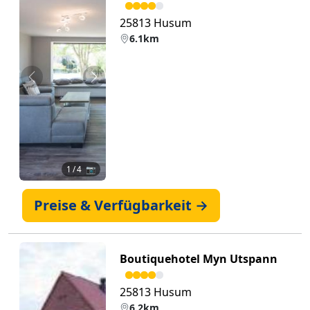
25813 Husum
6.1km
Zurück
Weiter
1
/ 4 📷
Preise & Verfügbarkeit →
Boutiquehotel Myn Utspann
25813 Husum
6.2km