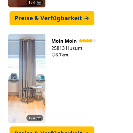
1
/ 4 📷
Preise & Verfügbarkeit →
Moin Moin
25813 Husum
6.7km
Zurück
Weiter
1
/ 4 📷