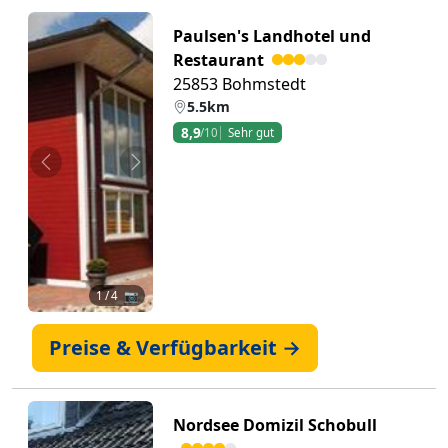
Paulsen's Landhotel und
Restaurant
25853 Bohmstedt
5.5km
8,9
/10
Sehr gut
Zurück
Weiter
1
/ 4 📷
Preise & Verfügbarkeit →
Nordsee Domizil Schobull