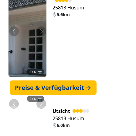
25813 Husum
5.6km
Zurück
Weiter
1
/ 4 📷
Preise & Verfügbarkeit →
1
/ 4 📷
Zurück
Weiter
Utsicht
25813 Husum
6.0km