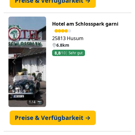
Preise & Verfügbarkeit →
Hotel am Schlosspark garni
25813 Husum
6.8km
8,8
/10
Sehr gut
Zurück
Weiter
1
/ 4 📷
Preise & Verfügbarkeit →