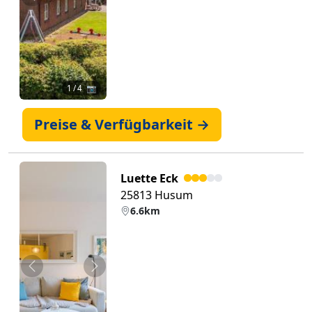
Zurück
Weiter
1
/ 4 📷
Preise & Verfügbarkeit →
Luette Eck
25813 Husum
6.6km
Zurück
Weiter