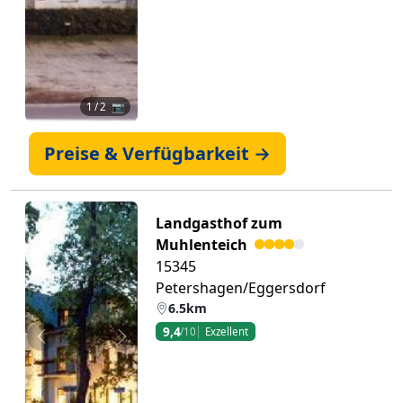
1
/ 2 📷
Preise & Verfügbarkeit →
Landgasthof zum
Muhlenteich
15345
Petershagen/Eggersdorf
6.5km
9,4
/10
Exzellent
Zurück
Weiter