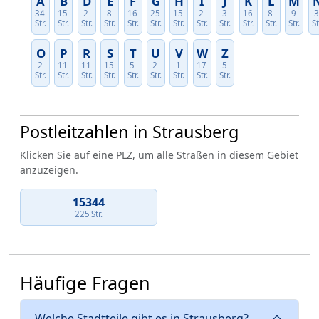
A
B
D
E
F
G
H
I
J
K
L
M
34
15
2
8
16
25
15
2
3
16
8
9
Str.
Str.
Str.
Str.
Str.
Str.
Str.
Str.
Str.
Str.
Str.
Str.
St
O
P
R
S
T
U
V
W
Z
2
11
11
15
5
2
1
17
5
Str.
Str.
Str.
Str.
Str.
Str.
Str.
Str.
Str.
Postleitzahlen in Strausberg
Klicken Sie auf eine PLZ, um alle Straßen in diesem Gebiet
anzuzeigen.
15344
225 Str.
Häufige Fragen
Welche Stadtteile gibt es in Strausberg?