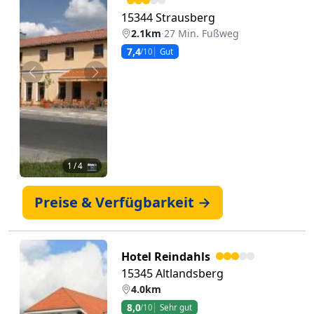
15344 Strausberg
2.1km
·
27 Min. Fußweg
7,4
/10
Gut
Zurück
Weiter
1
/ 4 📷
Preise & Verfügbarkeit →
Hotel Reindahls
15345 Altlandsberg
4.0km
8,0
/10
Sehr gut