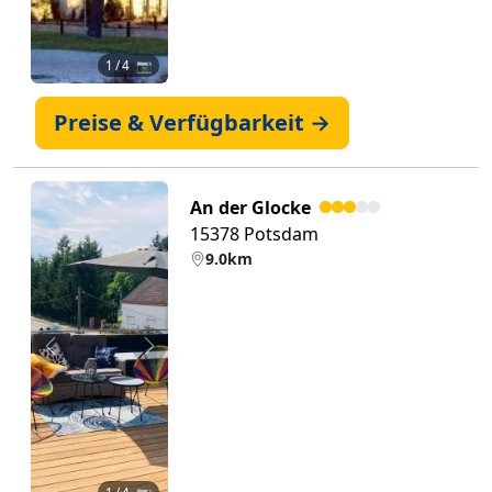
1
/ 4 📷
Preise & Verfügbarkeit →
An der Glocke
15378 Potsdam
9.0km
Zurück
Weiter