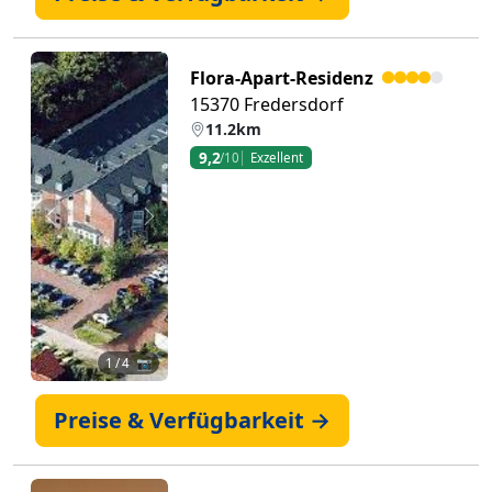
Flora-Apart-Residenz
15370 Fredersdorf
11.2km
9,2
/10
Exzellent
Zurück
Weiter
1
/ 4 📷
Preise & Verfügbarkeit →