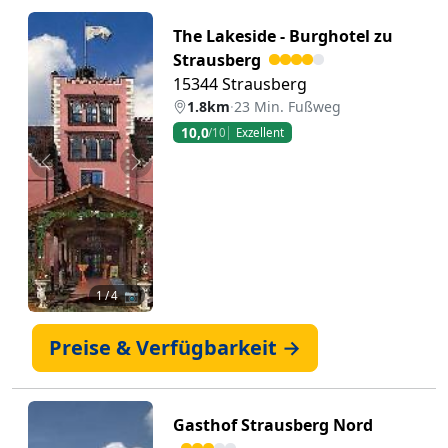
The Lakeside - Burghotel zu
Strausberg
15344 Strausberg
1.8km
·
23 Min. Fußweg
10,0
/10
Exzellent
Zurück
Weiter
1
/ 4 📷
Preise & Verfügbarkeit →
Gasthof Strausberg Nord