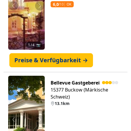
6,0
/10
OK
Zurück
Weiter
1
/ 4 📷
Preise & Verfügbarkeit →
Bellevue Gastgeberei
15377 Buckow (Märkische
Schweiz)
13.1km
Zurück
Weiter