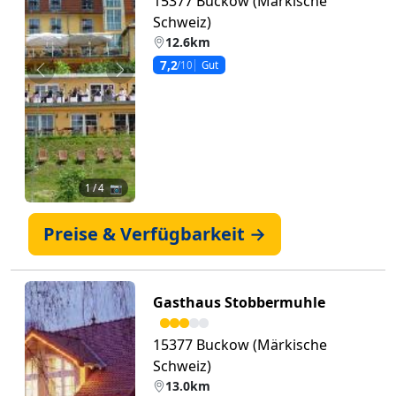
15377 Buckow (Märkische
Schweiz)
12.6km
7,2
/10
Gut
Zurück
Weiter
1
/ 4 📷
Preise & Verfügbarkeit →
Gasthaus Stobbermuhle
15377 Buckow (Märkische
Schweiz)
13.0km