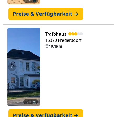
1
/ 4 📷
Preise & Verfügbarkeit →
Trafohaus
15370 Fredersdorf
10.1km
Zurück
Weiter
1
/ 4 📷
Preise & Verfügbarkeit →