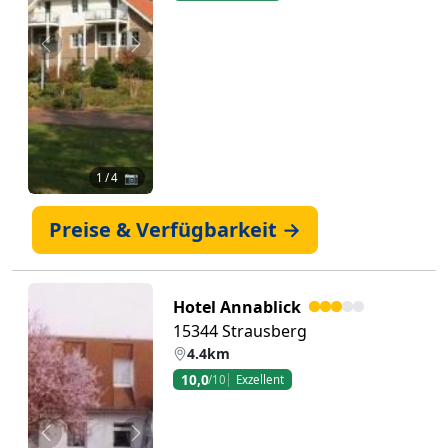
Zurück
Weiter
1
/ 4 📷
Preise & Verfügbarkeit →
Hotel Annablick
15344 Strausberg
4.4km
10,0
/10
Exzellent
Zurück
Weiter