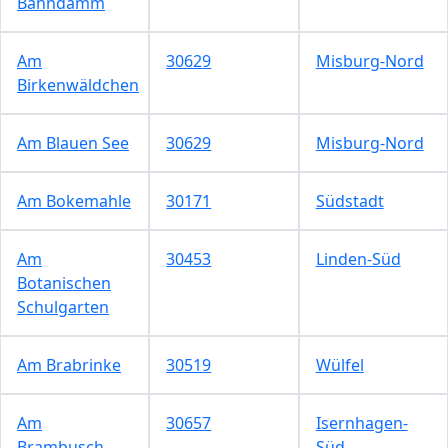
Bahndamm
Am
30629
Misburg-Nord
Birkenwäldchen
Am Blauen See
30629
Misburg-Nord
Am Bokemahle
30171
Südstadt
Am
30453
Linden-Süd
Botanischen
Schulgarten
Am Brabrinke
30519
Wülfel
Am
30657
Isernhagen-
Brambusch
Süd