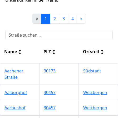
Unterkünften in der Nähe.
«
1
2
3
4
»
Name
↕
PLZ
↕
Ortsteil
↕
Aachener
30173
Südstadt
Straße
Aalborghof
30457
Wettbergen
Aarhushof
30457
Wettbergen