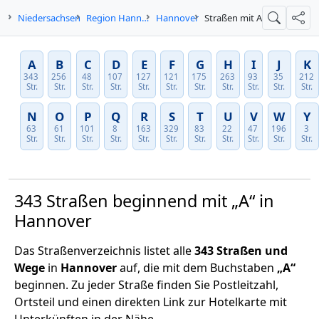
e
Niedersachsen
Region Hannover
Hannover
Straßen mit A
Suche
Teil
A
B
C
D
E
F
G
H
I
J
K
343
256
48
107
127
121
175
263
93
35
212
Str.
Str.
Str.
Str.
Str.
Str.
Str.
Str.
Str.
Str.
Str.
N
O
P
Q
R
S
T
U
V
W
Y
63
61
101
8
163
329
83
22
47
196
3
Str.
Str.
Str.
Str.
Str.
Str.
Str.
Str.
Str.
Str.
Str.
343 Straßen beginnend mit „A“ in
Hannover
Das Straßenverzeichnis listet alle
343 Straßen und
Wege
in
Hannover
auf, die mit dem Buchstaben
„A“
beginnen. Zu jeder Straße finden Sie Postleitzahl,
Ortsteil und einen direkten Link zur Hotelkarte mit