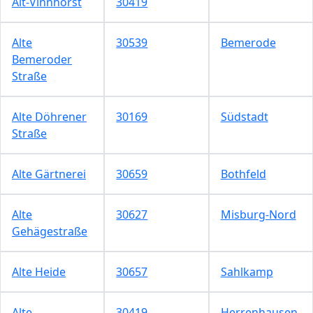
Alt-Vinnhorst
30419
Alte
30539
Bemerode
Bemeroder
Straße
Alte Döhrener
30169
Südstadt
Straße
Alte Gärtnerei
30659
Bothfeld
Alte
30627
Misburg-Nord
Gehägestraße
Alte Heide
30657
Sahlkamp
Alte
30419
Herrenhausen