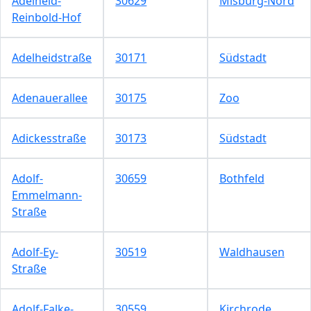
Adelheid-
30629
Misburg-Nord
Reinbold-Hof
Adelheidstraße
30171
Südstadt
Adenauerallee
30175
Zoo
Adickesstraße
30173
Südstadt
Adolf-
30659
Bothfeld
Emmelmann-
Straße
Adolf-Ey-
30519
Waldhausen
Straße
Adolf-Falke-
30559
Kirchrode