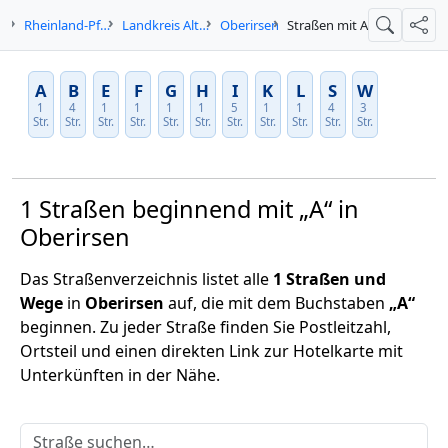
e
Rheinland-Pfalz
Landkreis Altenkirchen
Oberirsen
Straßen mit A
Suche
Teil
A
B
E
F
G
H
I
K
L
S
W
1
4
1
1
1
1
5
1
1
4
3
Str.
Str.
Str.
Str.
Str.
Str.
Str.
Str.
Str.
Str.
Str.
1 Straßen beginnend mit „A“ in
Oberirsen
Das Straßenverzeichnis listet alle
1 Straßen und
Wege
in
Oberirsen
auf, die mit dem Buchstaben
„A“
beginnen. Zu jeder Straße finden Sie Postleitzahl,
Ortsteil und einen direkten Link zur Hotelkarte mit
Unterkünften in der Nähe.