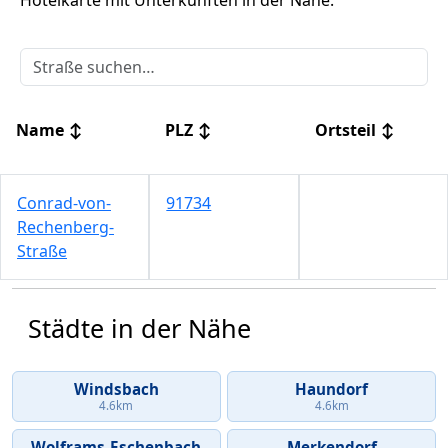
Hotelkarte mit Unterkünften in der Nähe.
Name
↕
PLZ
↕
Ortsteil
↕
Conrad-von-
91734
Rechenberg-
Straße
Städte in der Nähe
Windsbach
Haundorf
4.6km
4.6km
Wolframs-Eschenbach
Merkendorf