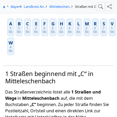
n.de
Bayern
Landkreis Ansbach
Mitteleschenbach
Straßen mit C
Suche
Teil
A
B
C
E
F
G
H
K
L
M
R
S
V
5
5
1
2
3
3
2
6
2
2
3
7
1
Str.
Str.
Str.
Str.
Str.
Str.
Str.
Str.
Str.
Str.
Str.
Str.
Str.
W
4
Str.
1 Straßen beginnend mit „C“ in
Mitteleschenbach
Das Straßenverzeichnis listet alle
1 Straßen und
Wege
in
Mitteleschenbach
auf, die mit dem
Buchstaben
„C“
beginnen. Zu jeder Straße finden Sie
Postleitzahl, Ortsteil und einen direkten Link zur