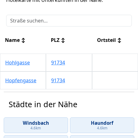
Hotelkarte mit Unterkünften in der Nähe.
Name
↕
PLZ
↕
Ortsteil
↕
Hohlgasse
91734
Hopfengasse
91734
Städte in der Nähe
Windsbach
Haundorf
4.6km
4.6km