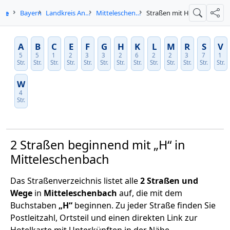
.de
Bayern
Landkreis Ansbach
Mitteleschenbach
Straßen mit H
Suche
Teil
A
B
C
E
F
G
H
K
L
M
R
S
V
5
5
1
2
3
3
2
6
2
2
3
7
1
Str.
Str.
Str.
Str.
Str.
Str.
Str.
Str.
Str.
Str.
Str.
Str.
Str.
W
4
Str.
2 Straßen beginnend mit „H“ in
Mitteleschenbach
Das Straßenverzeichnis listet alle
2 Straßen und
Wege
in
Mitteleschenbach
auf, die mit dem
Buchstaben
„H“
beginnen. Zu jeder Straße finden Sie
Postleitzahl, Ortsteil und einen direkten Link zur