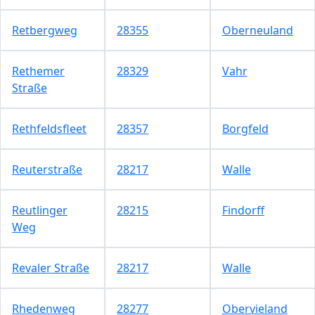
Retbergweg
28355
Oberneuland
Rethemer
28329
Vahr
Straße
Rethfeldsfleet
28357
Borgfeld
Reuterstraße
28217
Walle
Reutlinger
28215
Findorff
Weg
Revaler Straße
28217
Walle
Rhedenweg
28277
Obervieland