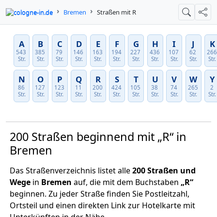
cologne-in.de
Bremen
Straßen mit R
Suche
Teil
A
B
C
D
E
F
G
H
I
J
K
543
385
79
146
163
194
227
436
107
62
26
Str.
Str.
Str.
Str.
Str.
Str.
Str.
Str.
Str.
Str.
Str.
N
O
P
Q
R
S
T
U
V
W
Y
86
127
123
11
200
424
105
38
74
265
2
Str.
Str.
Str.
Str.
Str.
Str.
Str.
Str.
Str.
Str.
Str.
200 Straßen beginnend mit „R“ in
Bremen
Das Straßenverzeichnis listet alle
200 Straßen und
Wege
in
Bremen
auf, die mit dem Buchstaben
„R“
beginnen. Zu jeder Straße finden Sie Postleitzahl,
Ortsteil und einen direkten Link zur Hotelkarte mit