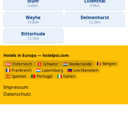
Stuhr
Lilienthal
6.6km
9.9km
Weyhe
Delmenhorst
10.8km
12.3km
Ritterhude
13.1km
Hotels in Europa — hotelpoi.com
🇧🇪 Belgien
🇦🇹 Österreich
🇨🇭 Schweiz
🇳🇱 Niederlande
🇫🇷 Frankreich
🇱🇺 Luxemburg
🇱🇮 Liechtenstein
🇪🇸 Spanien
🇵🇹 Portugal
🇮🇹 Italien
Impressum
Datenschutz