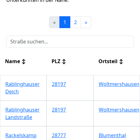
Unterkünften in der Nähe.
«
1
2
»
Name
↕
PLZ
↕
Ortsteil
↕
Rablinghauser
28197
Woltmershausen
Deich
Rablinghauser
28197
Woltmershausen
Landstraße
Rackelskamp
28777
Blumenthal