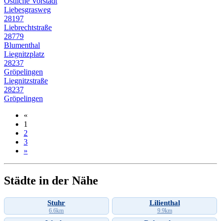
Östliche Vorstadt
Liebesgrasweg
28197
Liebrechtstraße
28779
Blumenthal
Liegnitzplatz
28237
Gröpelingen
Liegnitzstraße
28237
Gröpelingen
«
1
2
3
»
Städte in der Nähe
Stuhr
Lilienthal
6.6km
9.9km