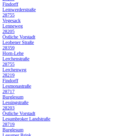
Findorff
Lemwerderstraße
28755
Vegesack
Lenneweg
28205
Östliche Vorstadt
Leobener Straße
28359
Horn-Lehe
Lerchenstraße
28755
Lerchenweg
28219
Findorff
Lesmonastraße
28717
Burglesum
Lessingstraße
28203
Östliche Vorstadt
Lesumbroker Landstraße
28719
Burglesum
Lesumer Brink