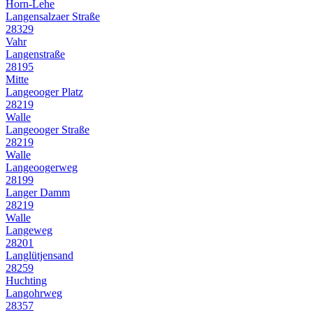
Horn-Lehe
Langensalzaer Straße
28329
Vahr
Langenstraße
28195
Mitte
Langeooger Platz
28219
Walle
Langeooger Straße
28219
Walle
Langeoogerweg
28199
Langer Damm
28219
Walle
Langeweg
28201
Langlütjensand
28259
Huchting
Langohrweg
28357