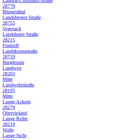
Landrat-Christians-Straße
28779
Blumenthal
Landsberger Straße
28755
Vegesack
Landshuter Straße
28215
Findorff
Landskronastraße
28719
Burglesum
Landweg
28203
Mitte
Landwehrstraße
28195
Mitte
Lange Ackern
28279
Obervieland
Lange Reihe
28219
Walle
Lange Sicht