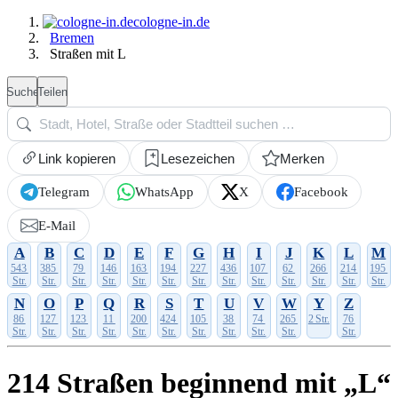
cologne-in.de
Bremen
Straßen mit L
Suche
Teilen
Link kopieren
Lesezeichen
Merken
Telegram
WhatsApp
X
Facebook
E-Mail
A
B
C
D
E
F
G
H
I
J
K
L
M
543
385
79
146
163
194
227
436
107
62
266
214
195
Str.
Str.
Str.
Str.
Str.
Str.
Str.
Str.
Str.
Str.
Str.
Str.
Str.
N
O
P
Q
R
S
T
U
V
W
Y
Z
86
127
123
11
200
424
105
38
74
265
2 Str.
76
Str.
Str.
Str.
Str.
Str.
Str.
Str.
Str.
Str.
Str.
Str.
214 Straßen beginnend mit „L“