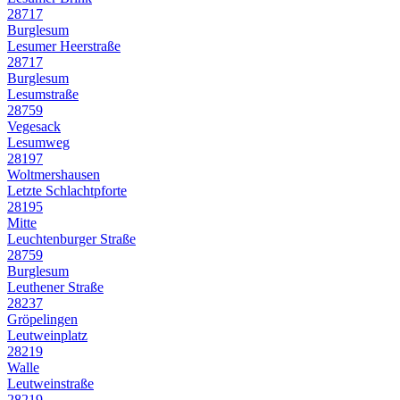
28717
Burglesum
Lesumer Heerstraße
28717
Burglesum
Lesumstraße
28759
Vegesack
Lesumweg
28197
Woltmershausen
Letzte Schlachtpforte
28195
Mitte
Leuchtenburger Straße
28759
Burglesum
Leuthener Straße
28237
Gröpelingen
Leutweinplatz
28219
Walle
Leutweinstraße
28219