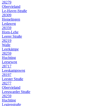
28279
Obervieland
Le-Havre-Straße
28309
Hemelingen
Ledaweg
28359
Horn-Lehe
Leerer Straße
28219
Walle
Leerkämpe
28259
Huchting
Leeseweg
28717
Leeskampsweg
28197
Leester Straße
28277
Obervieland
Leeuwarder Straße
28259
Huchting
Legienstraße