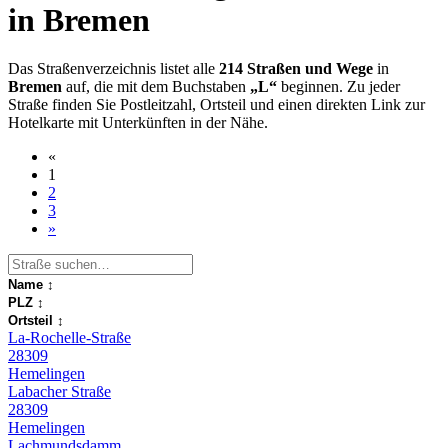
in Bremen
Das Straßenverzeichnis listet alle
214 Straßen und Wege
in
Bremen
auf, die mit dem Buchstaben
„L“
beginnen. Zu jeder
Straße finden Sie Postleitzahl, Ortsteil und einen direkten Link zur
Hotelkarte mit Unterkünften in der Nähe.
«
1
2
3
»
Name
↕
PLZ
↕
Ortsteil
↕
La-Rochelle-Straße
28309
Hemelingen
Labacher Straße
28309
Hemelingen
Lachmundsdamm